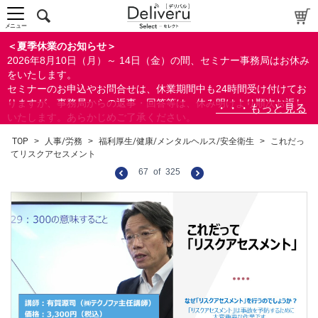
メニュー
＜夏季休業のお知らせ＞
2026年8月10日（月）～ 14日（金）の間、セミナー事務局はお休み
をいたします。
セミナーのお申込やお問合せは、休業期間中も24時間受け付けてお
りますが、事務局からの返事・回答等は、休み明けより順次お返し
いたします。あらかじめご了承ください。
なお、視聴期間内のセミナーについては、通常通りご視聴を頂く事
TOP
>
人事/労務
>
福利厚生/健康/メンタルヘルス/安全衛生
>
これだっ
ができます。
てリスクアセスメント
67
of
325