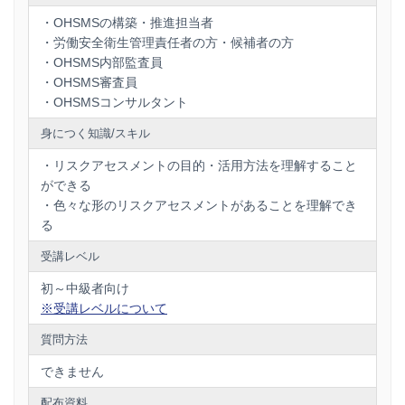
「リスクアセスメント」は、会社側と危険源・リスクに対す
る対策を一緒に考えるいい機会です。
・OHSMSの構築・推進担当者
労働災害を減らしたいとお考えの組織の方、指導をするコン
・労働安全衛生管理責任者の方・候補者の方
サルタントの方等、
「リスクの顕在化」
のために、ぜひご活
・OHSMS内部監査員
用ください。
・OHSMS審査員
・OHSMSコンサルタント
身につく知識/スキル
・リスクアセスメントの目的・活用方法を理解すること
ができる
・色々な形のリスクアセスメントがあることを理解でき
る
受講レベル
初～中級者向け
※受講レベルについて
質問方法
できません
配布資料