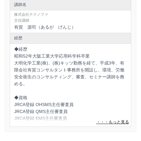
講師名
株式会社テクノファ
主任講師
有賀 源司（あるが げんじ）
経歴
◆経歴
昭和52年大阪工業大学応用科学科卒業
大明化学工業(株)、(株)キッツ勤務を経て、平成3年、有
限会社有賀コンサルタント事務所を開設し、環境、労働
安全衛生のコンサルティング、審査、セミナー講師を務
める。
◆資格
JRCA登録 OHSMS主任審査員
JRCA登録 QMS主任審査員
JRCA登録 EMS主任審査員
労働安全コンサルタント
労働衛生コンサルタント
第一種作業環境測定士 環境計量士