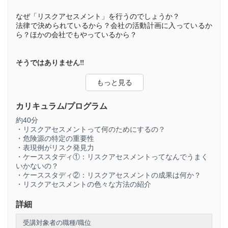
なぜ「リスクアセスメント」を行うのでしょうか？
法律で決められているから？会社の活動計画に入っているか
ら？ほかの会社でもやっているから？
そうではありません‼
「リスクアセスメント」は
事故を予防
するために大変重要な
作業です。
カリキュラム/プログラム
「リスクアセスメント」の目的は「見えないリスクの見える
化」で、
潜在的なリスクの情報をどのように収集
するかにか
約40分
かっています。
・リスクアセスメントって何のためにするの？
・危険源の特定の重要性
・表現例がリスク発見力
この大切なリスクアセスメントですが、手法は1つだけではな
・ケーススタディ①：リスクアセスメントってなんでうまく
く、
色々な方法
があります。
いかないの？
動画では、労働安全衛生コンサルタントとして、豊富な実績
・ケーススタディ②：リスクアセスメントの成果は何か？
をもつ講師が、様々な手法を紹介しています。ご自身で考え
・リスクアセスメントの色々な方法の紹介
る時間（ミニ演習）も設けていますので、動画ではあります
が、一方的にならないように工夫しています。
詳細
受講対象者の職種/職位