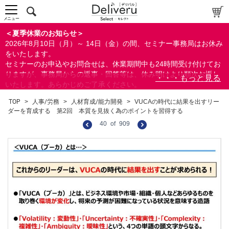
メニュー
＜夏季休業のお知らせ＞
2026年8月10日（月）～ 14日（金）の間、セミナー事務局はお休み
をいたします。
セミナーのお申込やお問合せは、休業期間中も24時間受け付けてお
りますが、事務局からの返事・回答等は、休み明けより順次お返し
いたします。あらかじめご了承ください。
なお、視聴期間内のセミナーについては、通常通りご視聴を頂く事
TOP
>
人事/労務
>
人材育成/能力開発
>
VUCAの時代に結果を出すリー
ができます。
ダーを育成する 第2回 本質を見抜く為のポイントを習得する
40
of
909