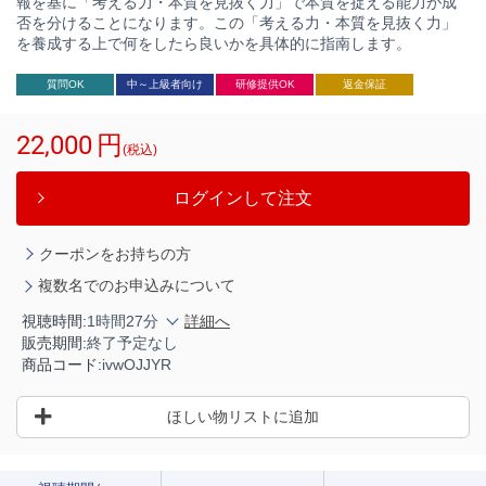
報を基に「考える力・本質を見抜く力」で本質を捉える能力が成
否を分けることになります。この「考える力・本質を見抜く力」
を養成する上で何をしたら良いかを具体的に指南します。
質問OK
中～上級者向け
研修提供OK
返金保証
22,000
円
(税込)
ログインして注文
クーポンをお持ちの方
複数名でのお申込みについて
視聴時間:
1時間27分
詳細へ
販売期間:
終了予定なし
商品コード:
ivwOJJYR
ほしい物リストに追加