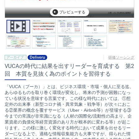
プレビューする
研修ソーシング
VUCAの時代に結果を出すリーダーを育成する 第2
回 本質を見抜く為のポイントを習得する
「VUCA（ブーカ）」とは、ビジネス環境・市場・個人に至る迄、
あらゆるものを取り巻く環境が変化し、将来の予測が困難になっ
ている状況を意味する言葉です。この様な時代においては、①想
定外の出来事（新型コロナ禍・異常気象・戦争等）が次々におこ
る②業界の概念を覆すサービス（Uber・Airbnb等）が登場する③
今までの常識が非常識になる（人材の国際化/流動性の高まり、企
業資産の負債化等経営資源のあり方が根本的に変わる等）が起こ
ります。この様に激しく変化する時代において成果を出せるリー
ダーになる上で、適格な情報収集能力も大事ですが、得られた情