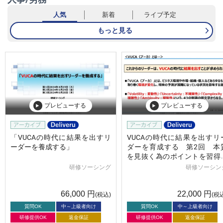
人気
新着
ライブ予定
もっと見る
プレビューする
プレビューする
「VUCAの時代に結果を出すリ
VUCAの時代に結果を出すリ
ーダーを養成する」
ダーを育成する 第2回 本
を見抜く為のポイントを習得
る
研修ソーシング
研修ソーシン
66,000
円
22,000
円
(税込)
(税
質問OK
中～上級者向け
質問OK
中～上級者向け
研修提供OK
返金保証
研修提供OK
返金保証