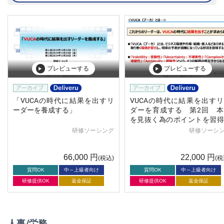
プレビューする
プレビューする
「VUCAの時代に結果を出すリ
VUCAの時代に結果を出す
ーダーを養成する」
ダーを育成する 第2回 本
を見抜く為のポイントを習得
る
研修ソーシング
研修ソーシ
66,000
円
22,000
円
(税込)
(税
質問OK
中～上級者向け
質問OK
中～上級者向け
研修提供OK
返金保証
研修提供OK
返金保証
人事/労務