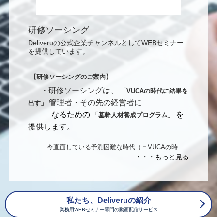
研修ソーシング
Deliveruの公式企業チャンネルとしてWEBセミナー
を提供しています。
【研修ソーシングのご案内】
・研修ソーシングは、
「
VUCA
の時代に結果を
管理者・その先の経営者に
出す」
なるための
を
「基幹人材養成プログラム」
提供します。
今直面している予測困難な時代（＝
VUCA
の時
代）において、多様な人材を育て、
チーム力を発揮し、現場のリーダーとして成果を
あげることが仕事の「管理者」、
その先の会社経営を司る「経営者」が習得すべき
は
「リーダー必携の三種の能力」
です。
私たち、Deliveruの紹介
業務用WEBセミナー専門の動画配信サービス
それは、
１
.
定義する力
、
２.
考える力・本質を見