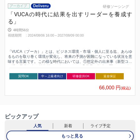
受講者が一定の知識をもった上で、講師・受講者双
研修ソーシング
方が意見を出し合う場、
「VUCAの時代に結果を出すリーダーを養成す
る」
ケーススタディ・プレゼンテーションの場を設定し
て研修を行います。
4時間56分
視聴期間
:
2024/08/06 16:00～
2027/08/09 00:00
「VUCA（ブーカ）」とは、ビジネス環境・市場・個人に至る迄、あらゆ
るものを取り巻く環境が変化し、将来の予測が困難になっている状況を意
味する言葉です。この様な時代においては、①想定外の出来事（新型コロ
ナ禍・異常気象・戦争等）が次々におこる②業界の概念を覆すサービス
（Uber・Airbnb等）が登場する③今までの常識が非常識になる（人材の
質問OK
中～上級者向け
研修提供OK
返金保証
国際化/流動性の高まり、企業資産の負債化等経営資源のあり方が根本的
に変わる等）が起こります。この様な状況の中において、管理者・経営者
としてのリーダーが新たに持つべき能力とは何か、どの様に「リスキリン
66,000
円
(税込)
グ」したら良いかについて学びぶと共に、どうすれば日々の仕事の実践に
繋げることができるかについて学ぶことができます。
ピックアップ
人気
新着
ライブ予定
もっと見る