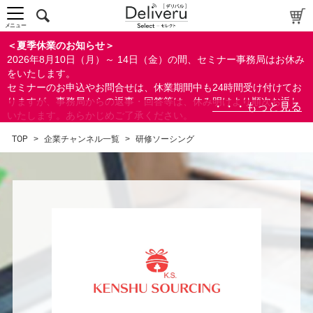
メニュー
＜夏季休業のお知らせ＞
2026年8月10日（月）～ 14日（金）の間、セミナー事務局はお休み
をいたします。
セミナーのお申込やお問合せは、休業期間中も24時間受け付けてお
りますが、事務局からの返事・回答等は、休み明けより順次お返し
いたします。あらかじめご了承ください。
なお、視聴期間内のセミナーについては、通常通りご視聴を頂く事
TOP
>
企業チャンネル一覧
>
研修ソーシング
ができます。