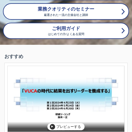
抜く力
、
３.
ブレない軸
をもつ力
です。
業務クオリティのセミナー
厳選された一流の主催会社と講師
・数ある幹部人材研修の問題点
は、「管理者・経営
者とは何をする人か（何が役割か）」を
明確に定義せず、リーダーシップ・課題形成・コ
ご利用ガイド
ミュニケーション等の手法を中心に
はじめての方/よくある質問
研修することです。
これでは、受講者自身が何のための手法かを理解
おすすめ
しないままになっていること、
即ち
Be
のないDo
に
陥ってしまっていること
で
す。
当研修では先ず
「管理者・経営者とは何をする人
か（何が役割か）」
を明確に定義します。
その上で、手法を身に付けて頂きます。
●当研修では、アクティブラーニングを取り入
れ、
「受講者の主体的な姿勢を導き出す」
ように進めます。
プレビューする