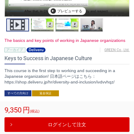
プレビューする
The basics and key points of working in Japanese organizations
GREEN Co., Ltd.
Keys to Success in Japanese Culture
This course is the first step to working and succeeding in a
Japanese organization! 日本語ページはこちら：
https://shop.deliveru.jp/hr/diversity-and-inclusion/ivdvvhqz/
すべての方向け
返金保証
9,350
円
(税込)
ログインして注文