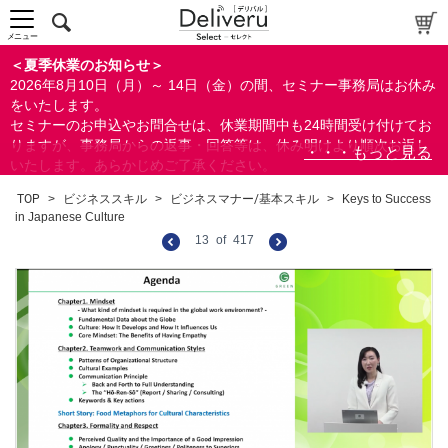
メニュー
＜夏季休業のお知らせ＞
2026年8月10日（月）～ 14日（金）の間、セミナー事務局はお休み
をいたします。
セミナーのお申込やお問合せは、休業期間中も24時間受け付けてお
りますが、事務局からの返事・回答等は、休み明けより順次お返し
いたします。あらかじめご了承ください。
なお、視聴期間内のセミナーについては、通常通りご視聴を頂く事
TOP
>
ビジネススキル
>
ビジネスマナー/基本スキル
>
Keys to Success
ができます。
in Japanese Culture
13
of
417