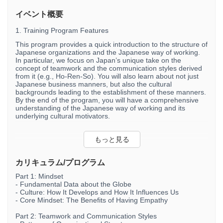
イベント概要
1. Training Program Features
This program provides a quick introduction to the structure of
Japanese organizations and the Japanese way of working.
In particular, we focus on Japan’s unique take on the
concept of teamwork and the communication styles derived
from it (e.g., Ho-Ren-So). You will also learn about not just
Japanese business manners, but also the cultural
backgrounds leading to the establishment of these manners.
By the end of the program, you will have a comprehensive
understanding of the Japanese way of working and its
underlying cultural motivators.
2. Program Design
This program begins with a lecture on how to prepare for
カリキュラム/プログラム
working across cultures, followed by a description of the
Japanese way of working. Culture is neither positive or
Part 1: Mindset
negative, instead it is simply a reality that needs to be
- Fundamental Data about the Globe
understood in order to succeed. The program is designed
- Culture: How It Develops and How It Influences Us
from a global perspective and is intended to provide useful
- Core Mindset: The Benefits of Having Empathy
knowledge in order to promote cross-cultural understanding
and not to impose the Japanese way of working. By the end
Part 2: Teamwork and Communication Styles
of the program participants will have developed a solid