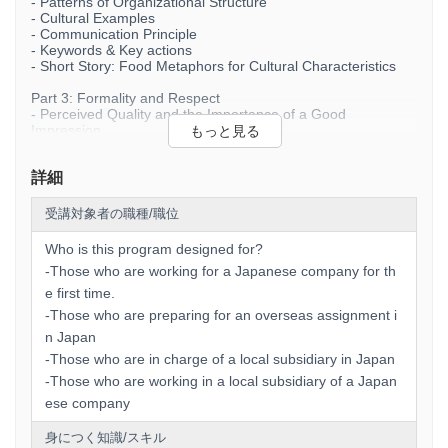
- Patterns of Organizational Structure
foundation in cultural understanding and be able to
- Cultural Examples
recognise the business benefits to adopting culturally
- Communication Principle
appropriate behavior and manners.
- Keywords & Key actions
- Short Story: Food Metaphors for Cultural Characteristics
Part 3: Formality and Respect
3. Duration
- Perceived Quality and the Importance of a Good
Approximate total time for this on-demand program
Impression
(including exercises): maximum 60 minutes (1 hour)
- Apology
- Punctuality
詳細
- Greetings
- Politeness to Superiors
4. Teaching materials
受講対象者の職種/職位
-Textbook (PDF) containing all the contents of the video
lectures
Who is this program designed for?
-Those who are working for a Japanese company for th
e first time.
5. Language
-Those who are preparing for an overseas assignment i
This training is conducted in English. English subtitles are
n Japan
also provided.
-Those who are in charge of a local subsidiary in Japan
-Those who are working in a local subsidiary of a Japan
ese company
身につく知識/スキル