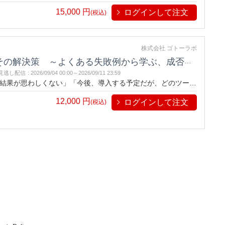
方法の、決定版！
15,000
円
ログインして注文
(税込)
株式会社 ゴトーラボ
策 ～よくある失敗例から学ぶ、成否を分ける最大の要因～
見逃し配信
:
2026/09/04 00:00～
2026/09/11 23:59
、結果が思わしくない」「今後、導入する予定だが、どのツール
方法の、決定版！
12,000
円
ログインして注文
(税込)