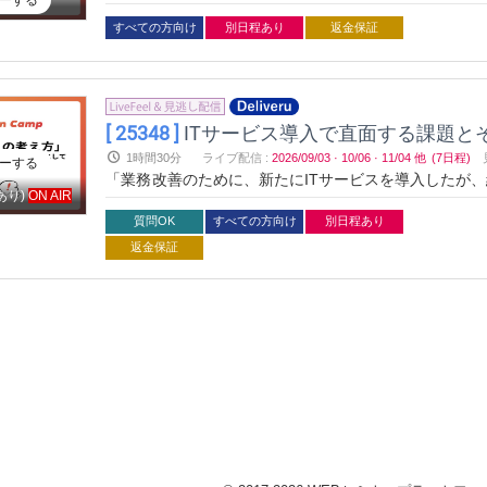
ーする
を入れたらよいか、決めきれない」という諸問題の解決
すべての方向け
別日程あり
返金保証
[ 25348 ]
ITサービス導入で直面する課題とその解決
1時間30分
ライブ配信
:
2026/09/03
·
10/06
·
11/04
他
(7日程)
ーする
「業務改善のために、新たにITサービスを導入したが
あり)
ON AIR
を入れたらよいか、決めきれない」という諸問題の解決
質問OK
すべての方向け
別日程あり
返金保証