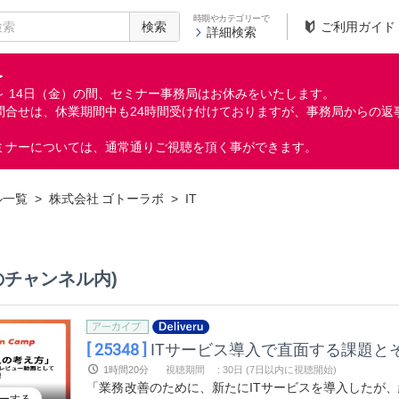
時期やカテゴリーで
検索
ご利用ガイド
詳細検索
＞
月）～ 14日（金）の間、セミナー事務局はお休みをいたします。
問合せは、休業期間中も24時間受け付けておりますが、事務局からの返
ミナーについては、通常通りご視聴を頂く事ができます。
ル一覧
>
株式会社 ゴトーラボ
>
IT
のチャンネル内)
[ 25348 ]
ITサービス導入で直面する課題とその解決
1時間20分
視聴期間
:
30日 (7日以内に視聴開始)
「業務改善のために、新たにITサービスを導入したが