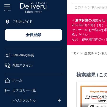
メニュー
＜夏季休業のお知らせ
ご利用ガイド
2026年8月10日（
特長
セミナーのお申込やお
会員登録
承ください。
なお、視聴期間内のセ
視聴
スタイル
TOP
>
企業チャンネ
Deliveruの特長
ホーム
視聴スタイル
検索結果 (こ
カテゴリ
ホーム
セミナー
カテゴリー一覧
番号検索
ビジネススキル