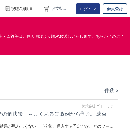
お支払い
視聴/領収書
ログイン
会員登録
事・回答等は、休み明けより順次お返しいたします。あらかじめご了
件数:2
株式会社 ゴトーラボ
策 ～よくある失敗例から学ぶ、成否を分ける最大の要因～
、結果が思わしくない」「今後、導入する予定だが、どのツール