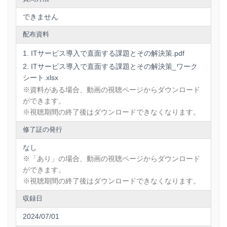
20:00
良き出会いのために、経営者が考えるべきこ
できません
配布資料
～講義本編についてのご紹介～
ITサービス導入で直面する課題とその解決策.pdf
ITサービス導入によく見られる失敗例として、計画不足、関
ITサービス導入で直面する課題とその解決策_ワーク
係者間のコミュニケーション不全、システムの互換性問題、
シート.xlsx
予算やスケジュールの見積もり誤りなどを取り上げます。こ
れらの失敗がなぜ起こるのか、どのような影響を及ぼすのか
※資料がある場合、動画の視聴ページからダウンロード
を具体的に示しながら、問題の根本原因を明らかにします。
ができます。
次に、これらの課題に対する効果的な解決策を提示します。
※視聴期間の終了後はダウンロードできなくなります。
たとえば、プロジェクト構想時のTPO整理や導入戦略の策
定、既存の情報システム棚卸し方法、導入プロジェクト実行
修了証の発行
時に目指すべきゴール設定の方法、などです。これにより、
参加者は自社のプロジェクトに応用可能な具体的なアクショ
なし
ンプランを持ち帰ることができます。
※「あり」の場合、動画の視聴ページからダウンロード
さらに、講師の実体験に基づく事例から「みんなに嬉しいシ
ができます。
ステム導入」を実現するための要諦と、それを実現するため
の施策の例など、プロジェクト成功の鍵となる要素について
※視聴期間の終了後はダウンロードできなくなります。
も紹介します。
収録日
本セミナーを通じて、参加者はITサービス導入の成功確率を
高め、組織全体のデジタルトランスフォーメーションを円滑
2024/07/01
に進めるための実践的な知見を得ることができます。是非、