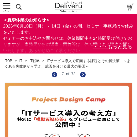
メニュー
＜夏季休業のお知らせ＞
2026年8月10日（月）～ 14日（金）の間、セミナー事務局はお休み
をいたします。
セミナーのお申込やお問合せは、休業期間中も24時間受け付けてお
りますが、事務局からの返事・回答等は、休み明けより順次お返し
いたします。あらかじめご了承ください。
なお、視聴期間内のセミナーについては、通常通りご視聴を頂く事
TOP
>
IT
>
IT戦略
>
ITサービス導入で直面する課題とその解決策 ～よ
ができます。
くある失敗例から学ぶ、成否を分ける最大の要因～
7
of
73