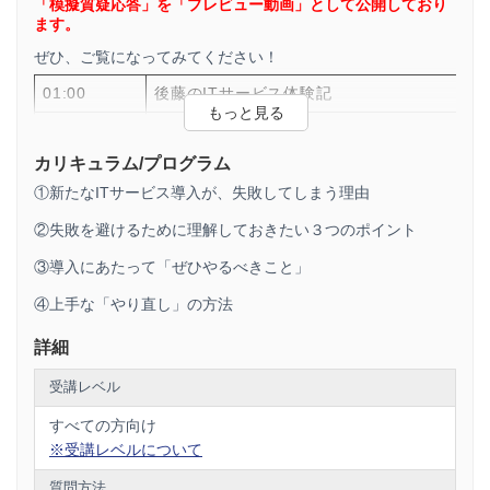
「模擬質疑応答」を「プレビュー動画」として公開しており
ます。
ぜひ、ご覧になってみてください！
01:00
後藤のITサービス体験記
04:40
めちゃくちゃ便利なはず！のITサービスの、
カリキュラム/プログラム
06:00
やってしまったあとの大「後悔」時代
①新たなITサービス導入が、失敗してしまう理由
07:10
向き合ってわかった本当の問題
②失敗を避けるために理解しておきたい３つのポイント
08:10
ちゃんとすればちゃんと使える
③導入にあたって「ぜひやるべきこと」
09:45
いまどきのITサービスが直面している状況
④上手な「やり直し」の方法
11:40
「ちゃんと使える」ようになるためには？
詳細
13:50
会社の業務は「無駄の集積」
受講レベル
15:00
「本当に向き合うべき問題」の見つけ方
すべての方向け
17:20
「人の思い」をおざなりにしないために
※受講レベルについて
18:10
薬を探すな、医者を探せ
質問方法