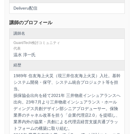
Deliveru配信
講師のプロフィール
講師名
GuardTech検討コミュニティ
代表
温水 淳一氏
経歴
1989年 住友海上火災（現三井住友海上火災）入社。基幹
システム開発・保守、システム統合プロジェクト等を担
当。
損保協会出向を経て2021年 三井物産インシュアランスへ
出向。23年7月より三井物産インシュアランス・ホール
ディングス共創デザイン部シニアプロデューサー。保険
業界のチャネル改革を担う「企業代理店2.0」を提唱し、
業界内外の協業・共創による代理店経営支援共通プラッ
トフォームの構築に取り組む。