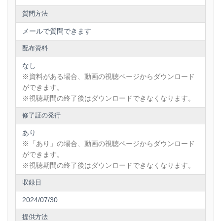
に取り組む。
2019年 業界内有志を募って「GuardTech検討コミュニティ」
質問方法
を設立。保険業界のオープンAPI普及とエコシステム醸成を目
的とした有志コミュニティ活動を推進。保険業界向け有償メ
メールで質問できます
ールマガジン「インスウォッチ」にコラム「GuardTech～協
配布資料
業・共創の現場から」を連載中。
なし
※資料がある場合、動画の視聴ページからダウンロード
ができます。
※視聴期間の終了後はダウンロードできなくなります。
修了証の発行
あり
※「あり」の場合、動画の視聴ページからダウンロード
ができます。
※視聴期間の終了後はダウンロードできなくなります。
収録日
2024/07/30
提供方法