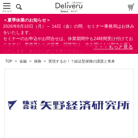
メニュー
＜夏季休業のお知らせ＞
2026年8月10日（月）～ 14日（金）の間、セミナー事務局はお休み
をいたします。
セミナーのお申込やお問合せは、休業期間中も24時間受け付けてお
りますが、事務局からの返事・回答等は、休み明けより順次お返し
いたします。あらかじめご了承ください。
なお、視聴期間内のセミナーについては、通常通りご視聴を頂く事
TOP
>
金融
>
保険
>
実現するか！？組込型保険の課題と将来
ができます。