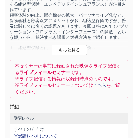
する組込型保険（エンベデッドインシュアランス）が注目さ
れています。
顧客体験の向上、販売機会の拡大、パーソナライズ化など、
保険会社と顧客双方にメリットが多い組込型保険ですが、普
及に関しては多くの課題があります。今回は特にAPI（アプリ
ケーション・プログラム・インターフェース）の開放、とい
う観点から、解決すべき課題と対処方法をご紹介します。
１．組込型保険とは ～国内外の最新事例～
２．普及に向けた課題 ～APIサンドボックスの必要性～
３．ハッカソンによるビジネスアイデア発掘
４．当社研究員(※)との「組込型保険の実現に向けた課題と
本セミナーは事前に録画された映像をライブ配信す
将来に係るディスカッション」
る
ライブフィールセミナー
です。
※株式会社矢野経済研究所 ICT・金融ユニット 主任
※ライブ配信する情報は収録日時点のものです。
研究員 山口 泰裕
※ライブフィールセミナーについては
をご覧
こちら
講師：GuardTech検討コミュニティ 代表 温水 淳一氏
ください。
1989年 住友海上火災（現三井住友海上火災）入社。基幹シス
詳細
テム開発・保守、システム統合プロジェクト等を担当。
損保協会出向を経て2021年 三井物産インシュアランスへ出
受講レベル
向。23年7月より三井物産インシュアランス・ホールディン
グス共創デザイン部シニアプロデューサー。保険業界のチャ
すべての方向け
ネル改革を担う「企業代理店2.0」を提唱し、業界内外の協
業・共創による代理店経営支援共通プラットフォームの構築
※受講レベルについて