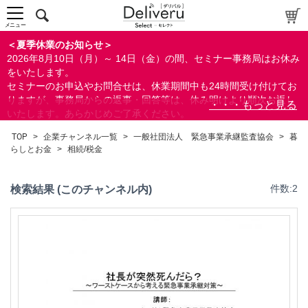
法務/契約/知財
メニュー
暮らしとお金
＜夏季休業のお知らせ＞
ライフプランニング
2026年8月10日（月）～ 14日（金）の間、セミナー事務局はお休み
相続/税金
をいたします。
セミナーのお申込やお問合せは、休業期間中も24時間受け付けてお
すべて
りますが、事務局からの返事・回答等は、休み明けより順次お返し
いたします。あらかじめご了承ください。
なお、視聴期間内のセミナーについては、通常通りご視聴を頂く事
TOP
>
企業チャンネル一覧
>
一般社団法人 緊急事業承継監査協会
>
暮
ができます。
らしとお金
>
相続/税金
検索
検索結果 (このチャンネル内)
件数:2
閉じる