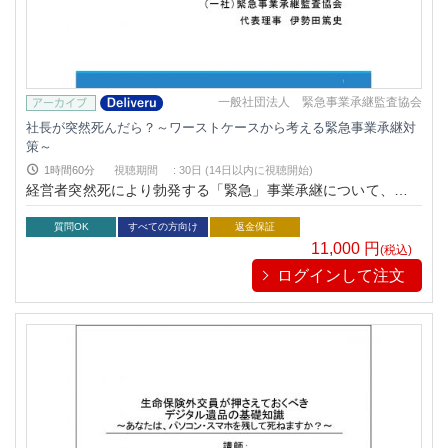
一般社団法人 緊急事業承継監査協会
社長が突然死んだら？～ワーストケースから考える緊急事業承継対
策～
1時間60分
視聴期間
:
30日 (14日以内に視聴開始)
経営者突然死により勃発する「緊急」事業承継について、万が
一のときの対応から、生前対策までご紹介します。
質問OK
すべての方向け
返金保証
11,000
円
(税込)
ログインして注文