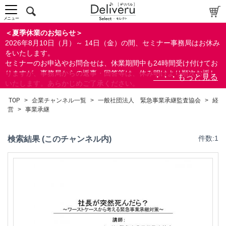
中～上級者向け
上級者向け
メニュー
すべての方向け
＜夏季休業のお知らせ＞
2026年8月10日（月）～ 14日（金）の間、セミナー事務局はお休み
配布資料
をいたします。
セミナーのお申込やお問合せは、休業期間中も24時間受け付けてお
指定しない
りますが、事務局からの返事・回答等は、休み明けより順次お返し
あり
いたします。あらかじめご了承ください。
なし
なお、視聴期間内のセミナーについては、通常通りご視聴を頂く事
TOP
>
企業チャンネル一覧
>
一般社団法人 緊急事業承継監査協会
>
経
ができます。
営
>
事業承継
研修の提供
指定しない
検索結果 (このチャンネル内)
件数:1
あり
カテゴリー
経営
経営管理/戦略
事業承継