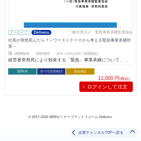
金融
総務/リスクマネジメント
法務/契約/知財
暮らしとお金
一般社団法人 緊急事業承継監査協会
すべて
社長が突然死んだら？～ワーストケースから考える緊急事業承継対
策～
1時間60分
視聴期間
:
30日 (14日以内に視聴開始)
経営者突然死により勃発する「緊急」事業承継について、万が
検索
一のときの対応から、生前対策までご紹介します。
質問OK
すべての方向け
返金保証
11,000
円
(税込)
閉じる
ログインして注文
© 2017-2026 WEBセミナープラットフォーム Deliveru.
企業チャンネルTOPへ戻る