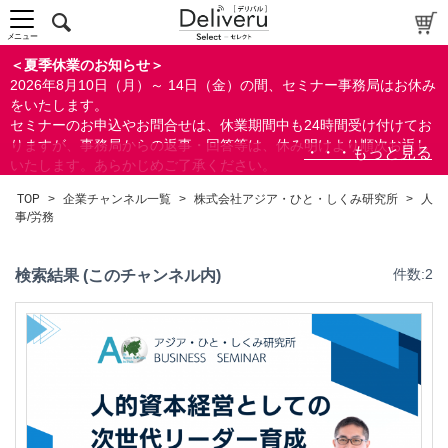
すべて
メニュー
＜夏季休業のお知らせ＞
2026年8月10日（月）～ 14日（金）の間、セミナー事務局はお休み
をいたします。
検索
セミナーのお申込やお問合せは、休業期間中も24時間受け付けてお
りますが、事務局からの返事・回答等は、休み明けより順次お返し
いたします。あらかじめご了承ください。
閉じる
なお、視聴期間内のセミナーについては、通常通りご視聴を頂く事
TOP
>
企業チャンネル一覧
>
株式会社アジア・ひと・しくみ研究所
>
人
ができます。
事/労務
検索結果 (このチャンネル内)
件数:2