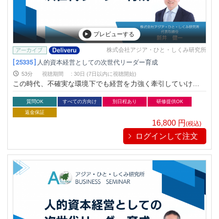
プレビューする
株式会社アジア・ひと・しくみ研究所
[ 25335 ]
人的資本経営としての次世代リーダー育成
53分
視聴期間
:
30日 (7日以内に視聴開始)
この時代、不確実な環境下でも経営を力強く牽引していける次
世代リーダー人材の育成が不可欠です。だからこそ、企業・組
織は「誰に」「どんな投資を行うか」を決めて意思決定が求め
質問OK
すべての方向け
別日程あり
研修提供OK
られています。この講座では、組織を力強くリードする人材を
返金保証
育むためのヒントをお伝えします。
16,800
円
(税込)
ログインして注文