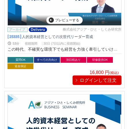
プレビューする
株式会社アジア・ひと・しくみ研究所
[ 25335 ]
人的資本経営としての次世代リーダー育成
53分
視聴期間
:
30日 (7日以内に視聴開始)
この時代、不確実な環境下でも経営を力強く牽引していける次
世代リーダー人材の育成が不可欠です。だからこそ、企業・組
織は「誰に」「どんな投資を行うか」を決めて意思決定が求め
質問OK
すべての方向け
別日程あり
研修提供OK
られています。この講座では、組織を力強くリードする人材を
返金保証
育むためのヒントをお伝えします。
16,800
円
(税込)
ログインして注文