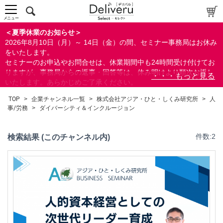
人事/労務
ダイバーシティ＆インクルージョン
メニュー
人事考課/評価
＜夏季休業のお知らせ＞
人材育成/能力開発
2026年8月10日（月）～ 14日（金）の間、セミナー事務局はお休み
ビジネススキル
をいたします。
すべて
セミナーのお申込やお問合せは、休業期間中も24時間受け付けてお
りますが、事務局からの返事・回答等は、休み明けより順次お返し
いたします。あらかじめご了承ください。
なお、視聴期間内のセミナーについては、通常通りご視聴を頂く事
TOP
>
企業チャンネル一覧
>
株式会社アジア・ひと・しくみ研究所
>
人
ができます。
事/労務
>
ダイバーシティ＆インクルージョン
検索
検索結果 (このチャンネル内)
件数:2
閉じる