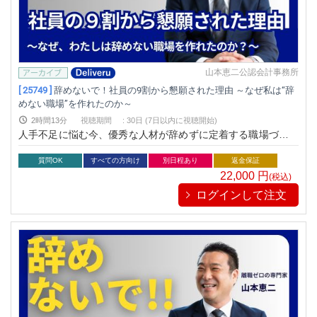
山本恵二公認会計事務所
[ 25749 ]
辞めないで！社員の9割から懇願された理由 ～なぜ私は“辞
めない職場”を作れたのか～
2時間13分
視聴期間
:
30日 (7日以内に視聴開始)
人手不足に悩む今、優秀な人材が辞めずに定着する職場づくり
は急務です。本セミナーでは、社員の9割に「辞めないで」と
言われた講師が、辞めたくなくなる職場の秘訣を実践的に伝授
質問OK
すべての方向け
別日程あり
返金保証
します。
22,000
円
(税込)
ログインして注文