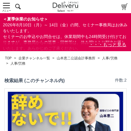
福利厚生/健康/メンタルヘルス/安全衛生
人材育成/能力開発
メニュー
ビジネススキル
＜夏季休業のお知らせ＞
すべて
2026年8月10日（月）～ 14日（金）の間、セミナー事務局はお休み
をいたします。
セミナーのお申込やお問合せは、休業期間中も24時間受け付けてお
りますが、事務局からの返事・回答等は、休み明けより順次お返し
いたします。あらかじめご了承ください。
検索
なお、視聴期間内のセミナーについては、通常通りご視聴を頂く事
TOP
>
企業チャンネル一覧
>
山本恵二公認会計事務所
>
人事/労務
ができます。
>
人事/労務
閉じる
検索結果 (このチャンネル内)
件数:2