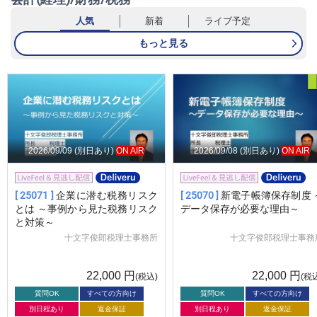
人気
新着
ライブ予定
もっと見る
2026/09/09
(別日あり)
ON AIR
2026/09/08
(別日あり)
ON AIR
[ 25071 ]
企業に潜む税務リスク
[ 25070 ]
新電子帳簿保存制度 
とは ～事例から見た税務リスク
データ保存が必要な理由～
と対策～
十文字俊郎税理士事務所
十文字俊郎税理士事務
22,000
円
22,000
円
(税込)
(税
質問OK
すべての方向け
質問OK
すべての方向け
別日程あり
返金保証
別日程あり
返金保証