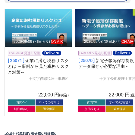
2026/09/09
(別日あり)
ON AIR
2026/09/08
(別日あり)
ON AIR
[ 25071 ]
企業に潜む税務リスク
[ 25070 ]
新電子帳簿保存制度
とは ～事例から見た税務リスク
データ保存が必要な理由～
と対策～
十文字俊郎税理士事務所
十文字俊郎税理士事
22,000
円
22,000
円
(税込)
(税
質問OK
すべての方向け
質問OK
すべての方向け
別日程あり
返金保証
別日程あり
返金保証
会計(経理)/財務/税務