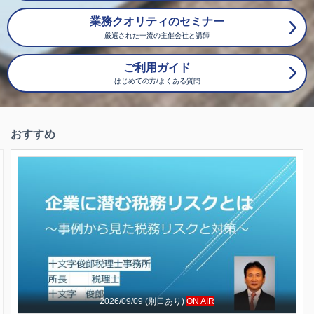
各種セミナー講師、税務コンサルタントとして幅広く活
業務クオリティのセミナー
動しています。
厳選された一流の主催会社と講師
主な著書
「改正電子帳簿保存法のすべて」（中央経済社）令和
ご利用ガイド
3年11月刊行
「電子帳簿保存法～税理士からの疑問質問150選」
はじめての方/よくある質問
（税務研究会）令和5年9月刊行
「月刊税理士ぎょうせい）令和4年1月号～現在まで
連載中
おすすめ
ほか多数
2026/09/09
(別日あり)
ON AIR