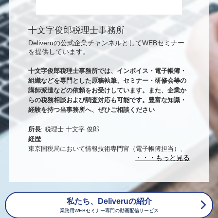
十文字俊郎税理士事務所
Deliveruの公式企業チャンネルとしてWEBセミナー
を提供しています。
十文字俊郎税理士事務所では、インボイス・電子帳簿・
組織などを専門とした原稿執筆、セミナー・研修会等の
講師派遣などの依頼をお受けしています。また、企業か
らの税務相談および調査対応も可能です。豊富な知識・
経験を持つ当事務所へ、ぜひご相談ください
所長
: 税理士 十文字 俊郎
経歴
:
東京国税局において情報技術専門官（電子帳簿担当）、
電子商取引専門調査チーム、SGATAR（アジア税務長官
会議、IT調査法研修講師）など、国内外の電子帳簿研修
講師としての経験を持ち、大企業の調査指導における第
一人者として活躍してきました。令和2年10月に千代田
区平河町で十文字俊郎税理士事務所を開業し、開業後は
私たち、Deliveruの紹介
電子帳簿保存制度、消費税インボイス制度、組織再編税
業務用WEBセミナー専門の動画配信サービス
制などを専門に、専門誌への寄稿、税理士会研修講師、