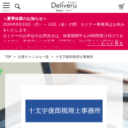
メニュー
＜夏季休業のお知らせ＞
2026年8月10日（月）～ 14日（金）の間、セミナー事務局はお休み
をいたします。
セミナーのお申込やお問合せは、休業期間中も24時間受け付けてお
りますが、事務局からの返事・回答等は、休み明けより順次お返し
いたします。あらかじめご了承ください。
なお、視聴期間内のセミナーについては、通常通りご視聴を頂く事
TOP
>
企業チャンネル一覧
>
十文字俊郎税理士事務所
ができます。