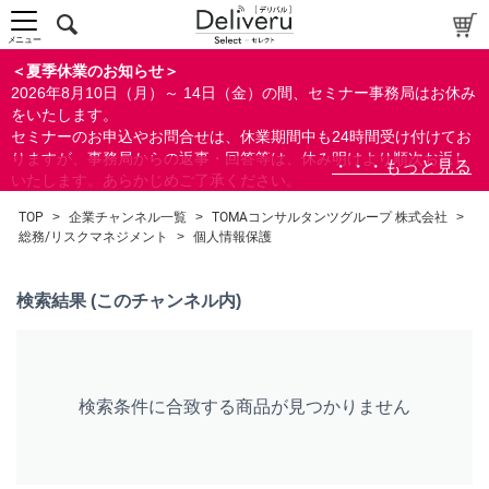
中～上級者向け
上級者向け
メニュー
すべての方向け
＜夏季休業のお知らせ＞
2026年8月10日（月）～ 14日（金）の間、セミナー事務局はお休み
配布資料
をいたします。
セミナーのお申込やお問合せは、休業期間中も24時間受け付けてお
指定しない
りますが、事務局からの返事・回答等は、休み明けより順次お返し
あり
いたします。あらかじめご了承ください。
なし
なお、視聴期間内のセミナーについては、通常通りご視聴を頂く事
TOP
>
企業チャンネル一覧
>
TOMAコンサルタンツグループ 株式会社
>
ができます。
総務/リスクマネジメント
>
個人情報保護
研修の提供
指定しない
検索結果 (このチャンネル内)
あり
カテゴリー
会計(経理)/財務/税務
検索条件に合致する商品が見つかりません
人事/労務
総務/リスクマネジメント