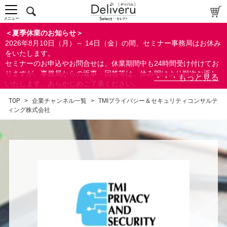
メニュー
＜夏季休業のお知らせ＞
2026年8月10日（月）～ 14日（金）の間、セミナー事務局はお休み
をいたします。
セミナーのお申込やお問合せは、休業期間中も24時間受け付けてお
りますが、事務局からの返事・回答等は、休み明けより順次お返し
いたします。あらかじめご了承ください。
なお、視聴期間内のセミナーについては、通常通りご視聴を頂く事
TOP
>
企業チャンネル一覧
>
TMIプライバシー＆セキュリティコンサルテ
ができます。
ィング株式会社