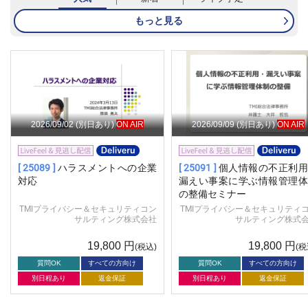
もっと見る
2026/09/02
(別日あり)
ON AIR
2026/09/09
(別日あり)
ON AIR
[ 25089 ]
ハラスメントへの企業
[ 25091 ]
個人情報の不正利用
対応
漏えい事案に学ぶ情報管理体
の整備セミナー
TMIプライバシー＆セキュリティコン
TMIプライバシー＆セキュリティ
サルティング株式会社
サルティング株式
19,800
円
19,800
円
(税込)
(税
質問OK
すべての方向け
質問OK
すべての方向け
別日程あり
返金保証
別日程あり
返金保証