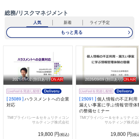
総務/リスクマネジメント
人気
新着
ライブ予定
もっと見る
2026/09/02
(別日あり)
ON AIR
2026/09/09
(別日あり)
ON AIR
[ 25089 ]
ハラスメントへの企業
[ 25091 ]
個人情報の不正利用
対応
漏えい事案に学ぶ情報管理体
の整備セミナー
TMIプライバシー＆セキュリティコン
TMIプライバシー＆セキュリティコ
サルティング株式会社
サルティング株式会
19,800
円
19,800
円
(税込)
(税