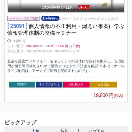
2026/09/09
(別日あり)
ON AIR
TMIプライバシー＆セキュリティコンサルティング株式会社
[ 25091 ]
個人情報の不正利用・漏えい事案に学ぶ
情報管理体制の整備セミナー
2時間0分
ライブ配信
:
2026/09/09
·
10/08
·
11/06
他
(7日程)
見逃し配信
:
2026/09/10 00:00～
2026/09/17 23:59
企業が履践すべきサイバーセキュリティの具体的な指針を提示し、管理部
門が情報管理体制をいかに構築すべきかの方法論を解説!※本セミナーの
ライブ配信は、アーカイブ動画を配信するものです。
質問OK
すべての方向け
別日程あり
返金保証
19,800
円
(税込)
ピックアップ
人気
新着
ライブ予定