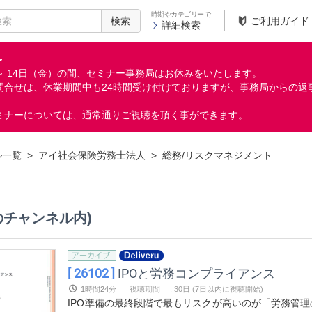
時期やカテゴリーで
検索
ご利用ガイド
詳細検索
＞
月）～ 14日（金）の間、セミナー事務局はお休みをいたします。
問合せは、休業期間中も24時間受け付けておりますが、事務局からの返
ミナーについては、通常通りご視聴を頂く事ができます。
ル一覧
>
アイ社会保険労務士法人
>
総務/リスクマネジメント
のチャンネル内)
[ 26102 ]
IPOと労務コンプライアンス
1時間24分
視聴期間
:
30日 (7日以内に視聴開始)
IPO準備の最終段階で最もリスクが高いのが「労務管