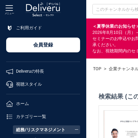
メニュー
＜夏季休業のお知らせ
ご利用ガイド
2026年8月10日（
特長
セミナーのお申込やお
会員登録
承ください。
なお、視聴期間内のセ
視聴
スタイル
TOP
>
企業チャンネ
Deliveruの特長
ホーム
視聴スタイル
検索結果 (こ
カテゴリ
ホーム
セミナー
カテゴリー一覧
番号検索
総務/リスクマネジメント