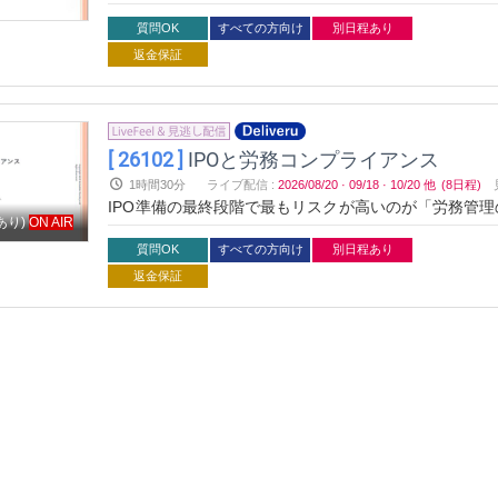
など、上場審査で指摘されるポイントを具体的に解説。
ための実践的セミナーです。
質問OK
すべての方向け
別日程あり
返金保証
[ 26102 ]
IPOと労務コンプライアンス
1時間30分
ライブ配信
:
2026/08/20
·
09/18
·
10/20
他
(8日程)
IPO準備の最終段階で最もリスクが高いのが「労務管
あり)
ON AIR
など、上場審査で指摘されるポイントを具体的に解説。
ための実践的セミナーです。
質問OK
すべての方向け
別日程あり
返金保証