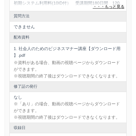
初期システム利用料(10ID付） 受講期間180日間 120,
000円
質問方法
追加ID
・11～300ID 650円/1ID
できません
・301～500ID 600円/1ID
・501～1,000ID 500円/1ID
配布資料
社会人のためのビジネスマナー講座【ダウンロード用
導入シミュレーション
】.pdf
300IDの場合、302,000円税別
※資料がある場合、動画の視聴ページからダウンロード
500IDの場合、422,000円税別
ができます。
※視聴期間の終了後はダウンロードできなくなります。
＊金額は、すべて本体価格です。別途消費税が10%加算
されます。
修了証の発行
＊1,001人を超える利用の場合は、別途お見積りいたしま
す。ご連絡ください。
なし
※「あり」の場合、動画の視聴ページからダウンロード
-------------------------------
ができます。
★お問い合わ先は、以下からお願いいたします。
※視聴期間の終了後はダウンロードできなくなります。
https://shop.deliveru.jp/bulkorder
収録日