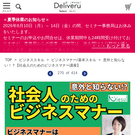
メニュー
＜夏季休業のお知らせ＞
2026年8月10日（月）～ 14日（金）の間、セミナー事務局はお休み
をいたします。
セミナーのお申込やお問合せは、休業期間中も24時間受け付けてお
りますが、事務局からの返事・回答等は、休み明けより順次お返し
いたします。あらかじめご了承ください。
なお、視聴期間内のセミナーについては、通常通りご視聴を頂く事
TOP
>
ビジネススキル
>
ビジネスマナー/基本スキル
>
意外と知らな
ができます。
い！？【社会人のためのビジネスマナー講座】
270
of
414