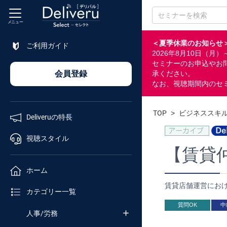
メニュー
＜夏季休業のお知らせ
ご利用ガイド
2026年8月10日（
特長
セミナーのお申込やお
会員登録
承ください。
なお、視聴期間内のセ
視聴
スタイル
TOP
>
ビジネススキ
Deliveruの特長
ホーム
視聴スタイル
【賃貸
カテゴリ
ホーム
賃貸店舗運営にお
セミナー
カテゴリー一覧
番号検索
質問OK
中
人事/労務