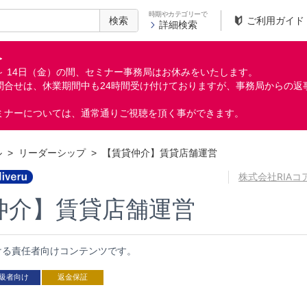
時期やカテゴリーで
検索
ご利用ガイド
詳細検索
＞
月）～ 14日（金）の間、セミナー事務局はお休みをいたします。
問合せは、休業期間中も24時間受け付けておりますが、事務局からの返
ミナーについては、通常通りご視聴を頂く事ができます。
ル
>
リーダーシップ
>
【賃貸仲介】賃貸店舗運営
株式会社RIA
仲介】賃貸店舗運営
ける責任者向けコンテンツです。
級者向け
返金保証