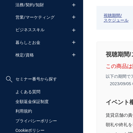
法務/契約/知財
視聴期間/
営業/マーケティング
スケジュール
ビジネススキル
暮らしとお金
視聴期間
検定/資格
この商品は
以下の期間で
セミナー番号から探す
2023/09/0
よくある質問
イベント
全額返金保証制度
利用規約
賃貸店舗の責
プライバシーポリシー
朝礼や終礼を
Cookieポリシー