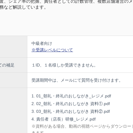
査、シェア率の把握、責任者としての計数管理、複数店舗運営のメ
務など解説しています。
中級者向け
※受講レベルについて
ての補足
１ID、１名様しか受講できません。
受講期間中は、メールにて質問を受け付けます。
01_朝礼・終礼のおしながき_レジメ.pdf
02_朝礼・終礼のおしながき 資料①.pdf
03_朝礼・終礼のおしながき 資料②.pdf
責任者（店長）研修_レジメ.pdf
※資料がある場合、動画の視聴ページからダウンロー
きます。