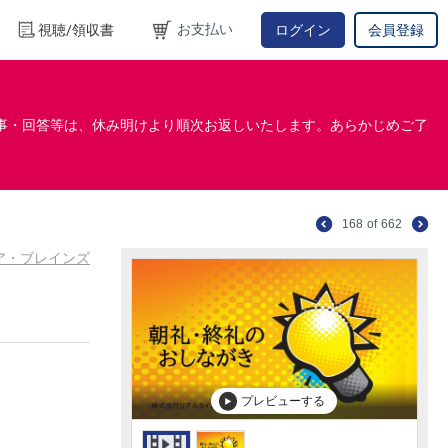
お支払い
視聴/領収書
ログイン
会員登録
事・回答等は、休み明けより順次お返しいたします。あらかじめご了
168
of
662
コア・ブレインズ
プレビューする