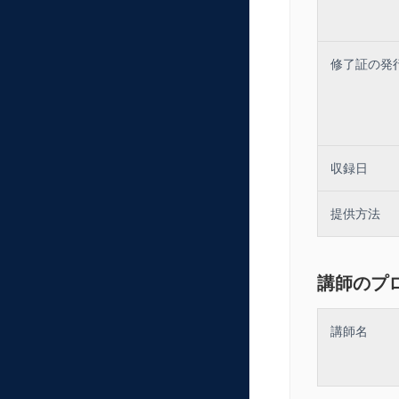
修了証の発
収録日
提供方法
講師のプ
講師名