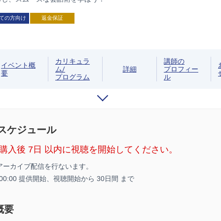
ての方向け
返金保証
カリキュラ
講師の
イベント概
ム/
詳細
プロフィー
要
プログラム
ル
/スケジュール
購入後 7日 以内に視聴を開始してください。
アーカイブ配信を行ないます。
5 00:00 提供開始、
視聴開始から 30日間 まで
概要