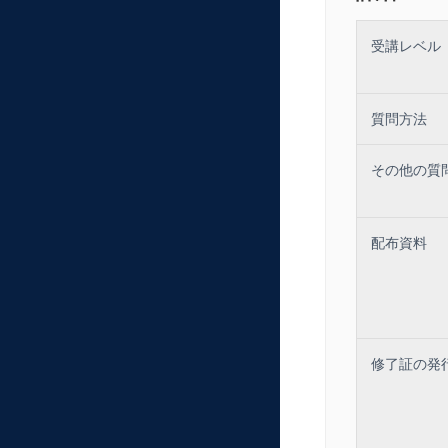
この講座で学
あなた自身の
受講レベル
固定観念を払
質問方法
その他の質
配布資料
修了証の発