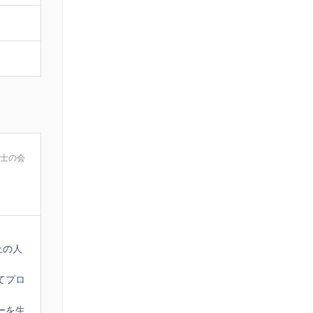
志士の会
上の人
てプロ
ーを生