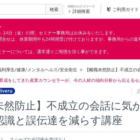
時期やカテゴリーで
検索
ご利用ガイド
詳細検索
＞
月）～ 14日（金）の間、セミナー事務局はお休みをいたします。
問合せは、休業期間中も24時間受け付けておりますが、事務局からの返
ミナーについては、通常通りご視聴を頂く事ができます。
福利厚生/健康/メンタルヘルス/安全衛生
>
【離職未然防止】不成立の
材育成をしてきた産業カウンセラーが、今の人材の傾向分析から伝えるセ
未然防止】不成立の会話に気
認識と誤伝達を減らす講座
らし、スムーズな会話術を学ぼう！