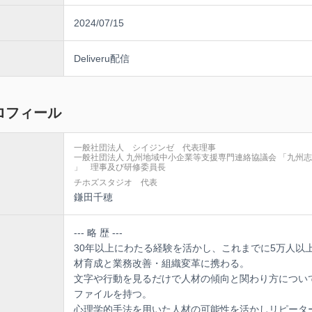
2024/07/15
Deliveru配信
ロフィール
一般社団法人 シイジンゼ 代表理事
一般社団法人 九州地域中小企業等支援専門連絡協議会 「九州
」 理事及び研修委員長
チホズスタジオ 代表
鎌田千穂
--- 略 歴 ---
30年以上にわたる経験を活かし、これまでに5万人以
材育成と業務改善・組織変革に携わる。
文字や行動を見るだけで人材の傾向と関わり方につい
ファイルを持つ。
心理学的手法を用いた人材の可能性を活かしリピータ