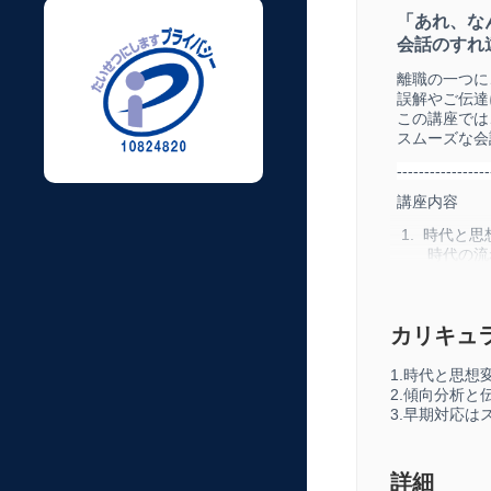
「あれ、な
会話のすれ
離職の一つに
誤解やご伝達
この講座では
スムーズな会
-----------------
講座内容
1.
時代と思
時代の流れ
異なる背景
2.
傾向分析
現代のコミ
カリキュ
誤解を減ら
具体的なコ
1.時代と思想
2.傾向分析と
3.
早期対応
3.早期対応は
問題が起
合わせて
ストレス
詳細
----------------