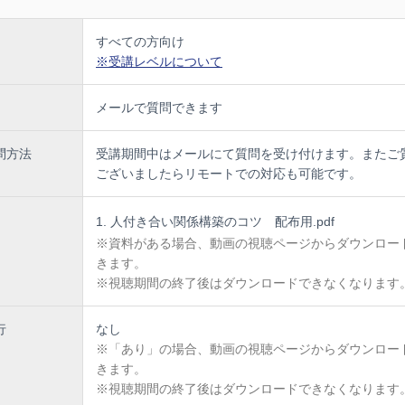
べることは、ただのコミュニケーション技術ではありません。
ストレスを減らし、人間関係を豊かにするための鍵です。
すべての方向け
拭し、新しい視点とスキルを手に入れ、毎日の会話をもっと楽しみまし
※受講レベルについて
メールで質問できます
問方法
受講期間中はメールにて質問を受け付けます。またご
ございましたらリモートでの対応も可能です。
人付き合い関係構築のコツ 配布用.pdf
※資料がある場合、動画の視聴ページからダウンロー
きます。
※視聴期間の終了後はダウンロードできなくなります
行
なし
※「あり」の場合、動画の視聴ページからダウンロー
きます。
※視聴期間の終了後はダウンロードできなくなります