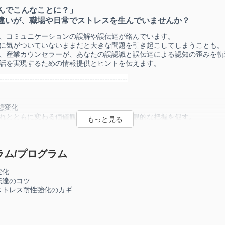
んでこんなことに？」
違いが、職場や日常でストレスを生んでいませんか？
、コミュニケーションの誤解や誤伝達が絡んでいます。
に気がついていないままだと大きな問題を引き起こしてしまうことも。
、産業カウンセラーが、あなたの誤認識と誤伝達による認知の歪みを軌
話を実現するための情報提供とヒントを伝えます。
---------------------------------------------------
想変化
とともに変わる価値観や思想について客観的な把握を促す。
を持つ人々との違いへ理解を深めます。
と伝達のコツ
ュニケーション傾向を分析。
ラム/プログラム
すための伝達方法を紹介します。
ツを学び、実践的なスキルを身につけましょう。
変化
伝達のコツ
はストレス耐性強化のカギ
ストレス耐性強化のカギ
こる前に気づき、早期に対応することでストレスを軽減するヒント。
ストレス耐性を強化する方法をお伝えします。
フリーな環境作りに役立ててください。
----------------------------------------------------