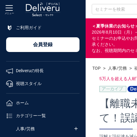
メニュー
＜夏季休業のお知らせ
ご利用ガイド
2026年8月10日（
特長
セミナーのお申込やお
会員登録
承ください。
なお、視聴期間内のセ
視聴
スタイル
TOP
>
人事/労務
>
Deliveruの特長
ホーム
5万人を超える人
視聴スタイル
カテゴリ
【離職
ホーム
て！誤
セミナー
カテゴリー一覧
番号検索
人事/労務
誤解と誤伝達を減