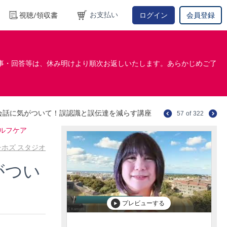
お支払い
視聴/領収書
ログイン
会員登録
事・回答等は、休み明けより順次お返しいたします。あらかじめご了
会話に気がついて！誤認識と誤伝達を減らす講座
57
of
322
ルフケア
チホズ スタジオ
がつい
プレビューする