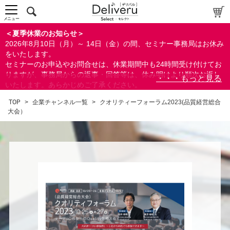
メニュー
＜夏季休業のお知らせ＞
2026年8月10日（月）～ 14日（金）の間、セミナー事務局はお休み
をいたします。
セミナーのお申込やお問合せは、休業期間中も24時間受け付けてお
りますが、事務局からの返事・回答等は、休み明けより順次お返し
いたします。あらかじめご了承ください。
なお、視聴期間内のセミナーについては、通常通りご視聴を頂く事
TOP
>
企業チャンネル一覧
>
クオリティーフォーラム2023(品質経営総合
ができます。
大会）