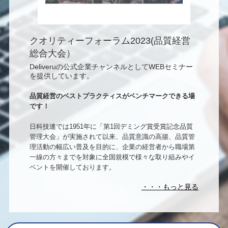
クオリティーフォーラム2023(品質経営
総合大会）
Deliveruの公式企業チャンネルとしてWEBセミナー
を提供しています。
品質経営のベストプラクティスがベンチマークできる場
です！
日科技連では1951年に「第1回デミング賞受賞記念品質
管理大会」が実施されて以来、品質意識の高揚、品質管
理活動の幅広い普及を目的に、企業の経営者から職場第
一線の方々までを対象に全国規模で様々な取り組みやイ
ベントを開催しております。
2000年には、時代の要請から「サービス産業における品
質管理大会」「部課長スタッフ品質管理大会」「職組長
品質管理大会」を統合し、「クオリティフォーラム」と
いう名称のもと、全国の企業・組織から“クオリティ”に