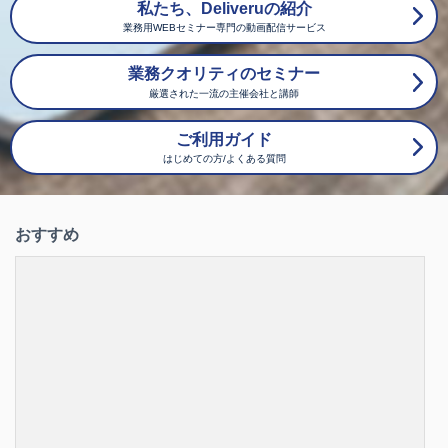
関する事例発表を行っております。
私たち、Deliveruの紹介
本年は、特別講演、企画セッション、一般事例発表、な
業務用WEBセミナー専門の動画配信サービス
らびに「日本品質奨励賞」の受賞報告講演会と充実した
プログラム構成で開催準備を進めております。
業務クオリティのセミナー
厳選された一流の主催会社と講師
企画セッションは、多方面の業界から時代にあった品質
経営に関する話題性のあるテーマの講演を計画してお
ご利用ガイド
り、いずれも、部課長、スタッフ、職組長、職場第一線
の方々全てにご満足いただける講演と思われます。
はじめての方/よくある質問
一般事例発表は、公募により厳選された改善活動を中心
とした内容で、日本を代表する企業からの発表を計画し
おすすめ
ています。
ぜひこの機会に本フォーラムに参加され、他業界、他社
の品質管理活動をベンチマークされることをお勧めいた
します。