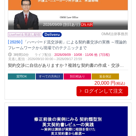
2026/09/09
(別日あり)
ON AIR
OMM法律事務所
[ 25250 ]
「ハーバード流交渉術」による契約書交渉の実務 ～理論的
フレームワークから現場でのテクニックまで
3時間10分
ライブ配信
:
2026/09/09
·
10/08
·
11/06
他
(7日程)
見逃し配信
:
2026/09/10 00:00～
2026/09/17 23:59
契約交渉に自信がありますか？複雑な契約書の作成・交渉を成
功させるには、理論的なフレームワークと現場で役立つ実践的
なテクニックが不可欠です。本セミナーでは、「ハーバード流
質問OK
すべての方向け
別日程あり
返金保証
交渉術」を活用し、合意形成からリスク管理までを網羅的に学
20,000
円
(税込)
びます。契約交渉のプロセスを体系的に理解し、自信を持って
ログインして注文
結果を引き寄せられる交渉力を手に入れましょう！