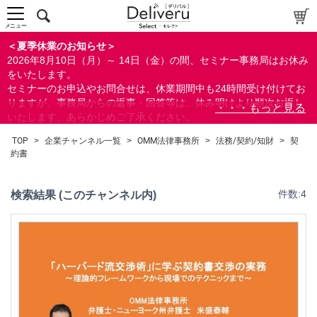
メニュー
＜夏季休業のお知らせ＞
2026年8月10日（月）～ 14日（金）の間、セミナー事務局はお休み
をいたします。
セミナーのお申込やお問合せは、休業期間中も24時間受け付けてお
りますが、事務局からの返事・回答等は、休み明けより順次お返し
いたします。あらかじめご了承ください。
なお、視聴期間内のセミナーについては、通常通りご視聴を頂く事
TOP
>
企業チャンネル一覧
>
OMM法律事務所
>
法務/契約/知財
>
契
ができます。
約書
検索結果 (このチャンネル内)
件数:4