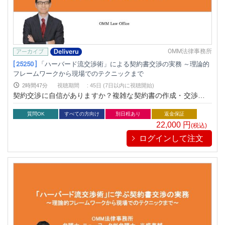
OMM法律事務所
[ 25250 ]
「ハーバード流交渉術」による契約書交渉の実務 ～理論的
フレームワークから現場でのテクニックまで
2時間47分
視聴期間
:
45日 (7日以内に視聴開始)
契約交渉に自信がありますか？複雑な契約書の作成・交渉を成
功させるには、理論的なフレームワークと現場で役立つ実践的
なテクニックが不可欠です。本セミナーでは、「ハーバード流
質問OK
すべての方向け
別日程あり
返金保証
交渉術」を活用し、合意形成からリスク管理までを網羅的に学
22,000
円
(税込)
びます。契約交渉のプロセスを体系的に理解し、自信を持って
ログインして注文
結果を引き寄せられる交渉力を手に入れましょう！