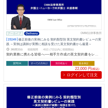
OMM法律事務所
[ 25249 ]
修正前後の実例にみる 契約類型別 英文契約書レビューの実
践 ～実例は講師が実際に相談を受けた英文契約書から厳選～
3時間33分
視聴期間
:
45日 (7日以内に視聴開始)
契約業務に携わる皆様へ──相手方作成の英文契約書をレビュ
ーする際、何をどのように修正すれば良いか悩んでいません
か？本セミナーでは、講師が実際に相談を受けた英文契約書の
質問OK
すべての方向け
別日程あり
返金保証
修正実例をもとに、契約書レビューの基本から実践的な修正技
22,000
円
(税込)
法までを解説します。実務に直結するスキルを身につけ、業務
ログインして注文
の質と効率を高めましょう。