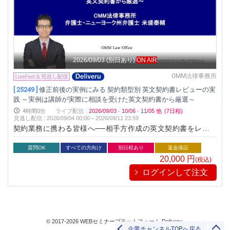
2026/09/03
(別日あり)
ON AIR
OMM法律事務所
[ 25249 ]
修正前後の実例にみる 契約類型別 英文契約書レビューの実
践 ～実例は講師が実際に相談を受けた英文契約書から厳選～
4時間0分
ライブ配信
:
2026/09/03
·
10/06
·
11/05
他
(7日程)
見逃し配信
:
2026/09/04 00:00～
2026/09/11 23:59
契約業務に携わる皆様へ──相手方作成の英文契約書をレビュ
ーする際、何をどのように修正すれば良いか悩んでいません
か？本セミナーでは、講師が実際に相談を受けた英文契約書の
質問OK
すべての方向け
別日程あり
返金保証
修正実例をもとに、契約書レビューの基本から実践的な修正技
20,000
円
(税込)
法までを解説します。実務に直結するスキルを身につけ、業務
ログインして注文
の質と効率を高めましょう。
© 2017-2026 WEBセミナープラットフォーム Deliveru.
企業チャンネルTOPへ戻る