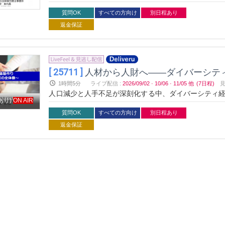
恵氏が、国内事例とデータを用い、多様な人材活用の実
質問OK
すべての方向け
別日程あり
返金保証
[ 25711 ]
人材から人財へ――ダイバーシテ
1時間5分
ライブ配信
:
2026/09/02
·
10/06
·
11/05
他
(7日程)
人口減少と人手不足が深刻化する中、ダイバーシティ経
あり)
ON AIR
恵氏が、国内事例とデータを用い、多様な人材活用の実
質問OK
すべての方向け
別日程あり
返金保証