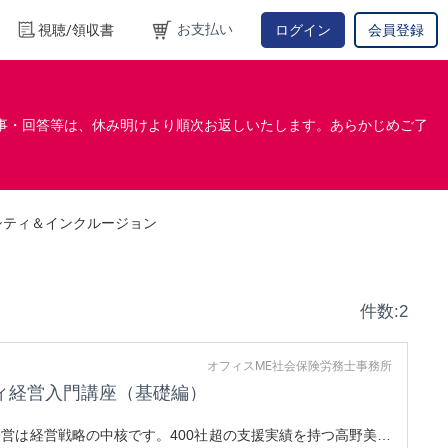
お支払い
視聴/領収書
ログイン
会員登録
事・回答等は、休み明けより順次お返しいたします。あらかじめご了
シティ＆インクルージョン
件数:2
オフィスME社会保険労務士事務所
ィ経営入門講座（基礎編）
営は経営戦略の中核です。400社超の支援実績を持つ高野美代