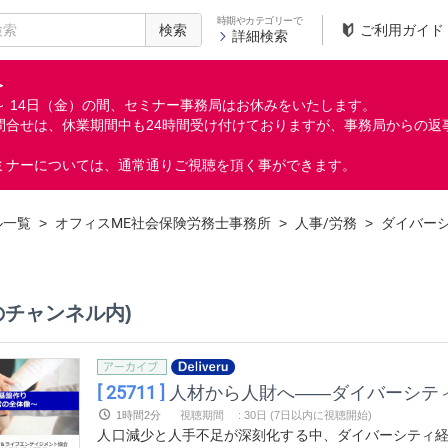
時期やカテゴリーで
検索
ご利用ガイド
詳細検索
＞
月）～ 14日（金）の間、セミナー事務局はお休みをいたします。
問合せは、休業期間中も24時間受け付けておりますが、事務局からの返
ミナーについては、通常通りご視聴を頂く事ができます。
ル一覧
>
オフィスME社会保険労務士事務所
>
人事/労務
>
ダイバー
のチャンネル内)
[ 25711 ]
人材から人財へ――ダイバーシテ
1時間2分
視聴期間
:
30日 (7日以内に視聴開始)
人口減少と人手不足が深刻化する中、ダイバーシティ経