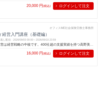
践ステップをわかりやすく解説します。
20,000
円
ログインして注文
(税込)
オフィスME社会保険労務士事務所
ィ経営入門講座（基礎編）
見逃し配信
:
2026/09/03 00:00～
2026/09/10 23:59
営は経営戦略の中核です。400社超の支援実績を持つ高野美代
践ステップをわかりやすく解説します。
16,000
円
ログインして注文
(税込)