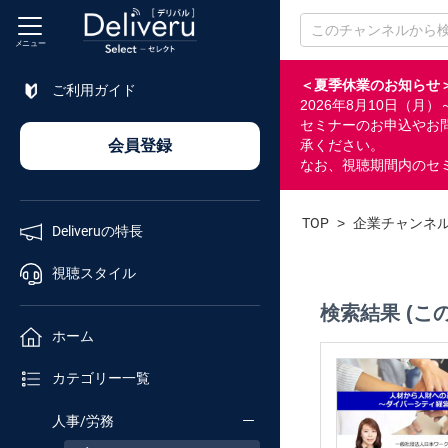
メニュー
＜夏季休業のお知らせ
ご利用ガイド
2026年8月10日（
特長
セミナーのお申込やお
会員登録
承ください。
なお、視聴期間内のセ
視聴
スタイル
TOP
>
企業チャンネ
Deliveruの特長
ホーム
視聴スタイル
検索結果 (こ
カテゴリ
ホーム
セミナー
カテゴリー一覧
番号検索
人事/労務