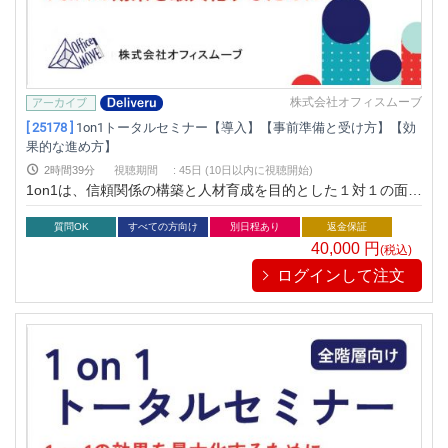
株式会社オフィスムーブ
[ 25178 ]
1on1トータルセミナー【導入】【事前準備と受け方】【効
果的な進め方】
2時間39分
視聴期間
:
45日 (10日以内に視聴開始)
1on1は、信頼関係の構築と人材育成を目的とした１対１の面談
です。1on1によって主体的に考え、行動する人材を育成するこ
とが可能であり、組織の生産性向上にもつながります。実施側
質問OK
すべての方向け
別日程あり
返金保証
として押さえておきたいポイントをお伝えします。
40,000
円
(税込)
ログインして注文