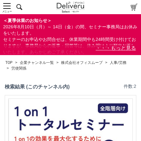
労使関係
ダイバーシティ＆インクルージョン
メニュー
人材育成/能力開発
＜夏季休業のお知らせ＞
営業/マーケティング
2026年8月10日（月）～ 14日（金）の間、セミナー事務局はお休み
をいたします。
ビジネススキル
セミナーのお申込やお問合せは、休業期間中も24時間受け付けてお
検定/資格
りますが、事務局からの返事・回答等は、休み明けより順次お返し
リベラル/アーツ(教養)
いたします。あらかじめご了承ください。
なお、視聴期間内のセミナーについては、通常通りご視聴を頂く事
すべて
TOP
>
企業チャンネル一覧
>
株式会社オフィスムーブ
>
人事/労務
ができます。
>
労使関係
検索
検索結果 (このチャンネル内)
件数:2
閉じる