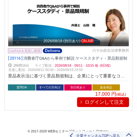
2026/08/18
(別日あり)
ON AIR
のぞみ総合法律事務所
[ 25116 ]
消費者庁Q&Aから事例で解説 ケーススタディ・景品類規制
2時間15分
ライブ配信
:
2026/08/18
·
09/11
·
10/15
他
(8日程)
見逃し配信
:
2026/09/12 00:00～
2026/09/19 23:59
景品表示法に基づく景品類規制は、企業にとって重要なコンプ
ライアンス課題です。本セミナーでは、消費者庁のQ&Aを踏ま
え、景品類規制の実際と最新の取締り動向を解説。実際のケー
質問OK
すべての方向け
別日程あり
返金保証
ススタディを通じて、企業がどのようにして規制に対応し、リ
17,000
円
(税込)
スクを最小化できるのかを学びます。
ログインして注文
© 2017-2026 WEBセミナープラットフォーム Deliveru.
企業チャンネルTOPへ戻る