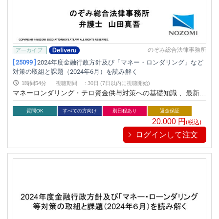
のぞみ総合法律事務所
[ 25099 ]
2024年度金融行政方針及び「マネー・ロンダリング」など
対策の取組と課題（2024年6月）を読み解く
1時間54分
視聴期間
:
30日 (7日以内に視聴開始)
マネーロンダリング・テロ資金供与対策への基礎知識 、最新の
当局の動向、有効性検証を学ぶことができます！
質問OK
すべての方向け
別日程あり
返金保証
20,000
円
(税込)
ログインして注文