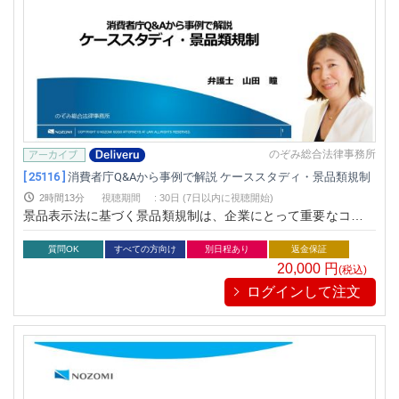
のぞみ総合法律事務所
[ 25116 ]
消費者庁Q&Aから事例で解説 ケーススタディ・景品類規制
2時間13分
視聴期間
:
30日 (7日以内に視聴開始)
景品表示法に基づく景品類規制は、企業にとって重要なコンプ
ライアンス課題です。本セミナーでは、消費者庁のQ&Aを踏ま
え、景品類規制の実際と最新の取締り動向を解説。実際のケー
質問OK
すべての方向け
別日程あり
返金保証
ススタディを通じて、企業がどのようにして規制に対応し、リ
20,000
円
(税込)
スクを最小化できるのかを学びます。
ログインして注文