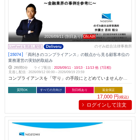
2026/09/11
(別日あり)
ON AIR
のぞみ総合法律事務所
[ 25074 ]
「両利きのコンプライアンス」の観点から見る顧客本位の
業務運営の実効的取組み
2時間0分
ライブ配信
:
2026/09/11
·
10/13
·
11/13
他
(7日程)
見逃し配信
:
2026/09/12 00:00～
2026/09/19 23:59
コンプライアンスを「守り」の手段にとどめていませんか？企
業価値を守るだけでなく、成長の原動力に変える「両利きのコ
ンプライアンス」の手法が今、注目されています。本セミナー
質問OK
すべての方向け
別日程あり
返金保証
では、金融庁出向経験を持つ弁護士が、顧客本位の視点を軸に
17,000
円
(税込)
リスク管理と事業成長を両立させる実践的なアプローチを解
ログインして注文
説。戦略的な記録活用や深掘り営業など、すぐに使える具体策
も紹介します。攻めと守りの両面を強化し、組織を一歩先の次
元へ導くヒントをお届けします。