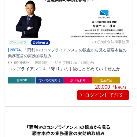
のぞみ総合法律事務所
[ 25074 ]
「両利きのコンプライアンス」の観点から見る顧客本位の
業務運営の実効的取組み
1時間45分
視聴期間
:
30日 (7日以内に視聴開始)
コンプライアンスを「守り」の手段にとどめていませんか？企
業価値を守るだけでなく、成長の原動力に変える「両利きのコ
ンプライアンス」の手法が今、注目されています。本セミナー
質問OK
すべての方向け
別日程あり
返金保証
では、金融庁出向経験を持つ弁護士が、顧客本位の視点を軸に
20,000
円
(税込)
リスク管理と事業成長を両立させる実践的なアプローチを解
ログインして注文
説。戦略的な記録活用や深掘り営業など、すぐに使える具体策
も紹介します。攻めと守りの両面を強化し、組織を一歩先の次
元へ導くヒントをお届けします。