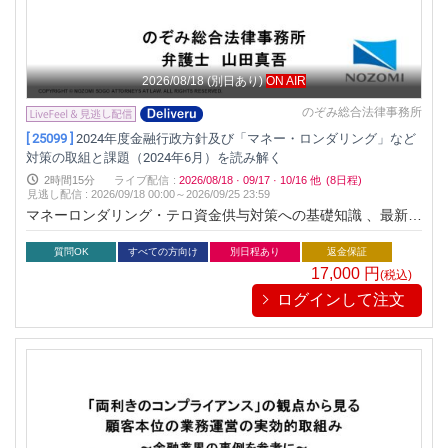
2026/08/18
(別日あり)
ON AIR
のぞみ総合法律事務所
[ 25099 ]
2024年度金融行政方針及び「マネー・ロンダリング」など
対策の取組と課題（2024年6月）を読み解く
2時間15分
ライブ配信
:
2026/08/18
·
09/17
·
10/16
他
(8日程)
見逃し配信
:
2026/09/18 00:00～
2026/09/25 23:59
マネーロンダリング・テロ資金供与対策への基礎知識 、最新の
当局の動向、有効性検証を学ぶことができます！
質問OK
すべての方向け
別日程あり
返金保証
17,000
円
(税込)
ログインして注文