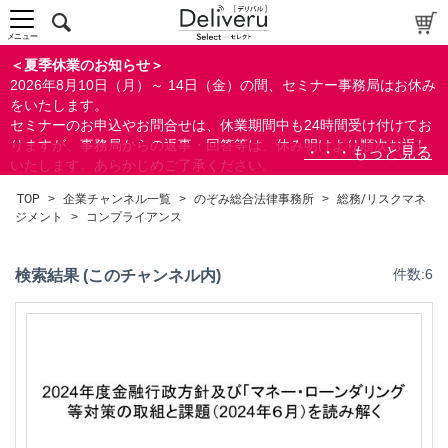
メニュー
＜夏季休業のお知らせ＞
2026年8月10日（月）～ 14日（金）の間、セミナー事務局はお休み
をいたします。
セミナーのお申込やお問合せは、休業期間中も24時間受け付けてお
りますが、事務局からの返事・回答等は、休み明けより順次お返し
いたします。あらかじめご了承ください。
なお、視聴期間内のセミナーについては、通常通りご視聴を頂く事
TOP
>
企業チャンネル一覧
>
のぞみ総合法律事務所
>
総務/リスクマネ
ができます。
ジメント
>
コンプライアンス
検索結果 (このチャンネル内)
件数:6