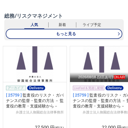
総務/リスクマネジメント
人気
新着
ライブ予定
もっと見る
2026/08/18
(別日あり)
ON AIR
[ 25759 ]
監査役のリスク・ガバ
[ 25759 ]
監査役のリスク・ガ
ナンスの監督・監査の方法 － 監
ナンスの監督・監査の方法 － 
査役の教育・支援経験から－
査役の教育・支援経験から－
弁護士法人御園総合法律事務所
弁護士法人御園総合法律事務
27,500
円
22,000
円
(税込)
(税