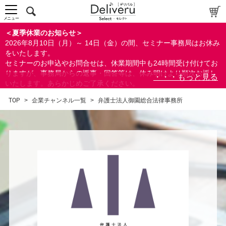
メニュー
＜夏季休業のお知らせ＞
2026年8月10日（月）～ 14日（金）の間、セミナー事務局はお休み
をいたします。
セミナーのお申込やお問合せは、休業期間中も24時間受け付けてお
りますが、事務局からの返事・回答等は、休み明けより順次お返し
いたします。あらかじめご了承ください。
なお、視聴期間内のセミナーについては、通常通りご視聴を頂く事
TOP
>
企業チャンネル一覧
>
弁護士法人御園総合法律事務所
ができます。