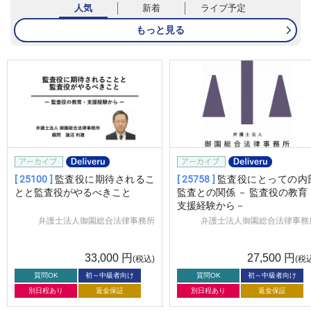
人気
新着
ライブ予定
もっと見る
[ 25100 ]
監査役に期待されるこ
[ 25758 ]
監査役にとっての内
とと監査役がやるべきこと
監査との関係 － 監査役の教育
支援経験から－
弁護士法人御園総合法律事務所
弁護士法人御園総合法律事務
33,000
円
27,500
円
(税込)
(税
質問OK
初～中級者向け
質問OK
初～中級者向け
別日程あり
返金保証
別日程あり
返金保証