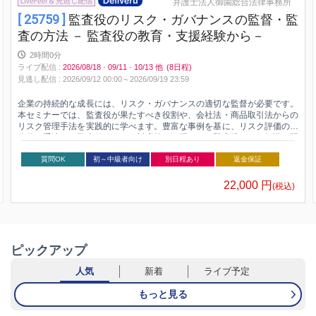
弁護士法人御園総合法律事務所
[ 25759 ]
監査役のリスク・ガバナンスの監督・監
査の方法 － 監査役の教育・支援経験から－
2時間0分
ライブ配信
:
2026/08/18
·
09/11
·
10/13
他
(8日程)
見逃し配信
:
2026/09/12 00:00～
2026/09/19 23:59
企業の持続的な成長には、リスク・ガバナンスの適切な監督が必要です。
本セミナーでは、監査役が果たすべき役割や、会社法・商品取引法からの
リスク管理手法を実践的に学べます。豊富な事例を基に、リスク評価の具
体的な手法や、監査役としての対応策を深掘りし、即実践できる知識を習
得します。監査役としてのスキル向上を目指す方は必見です！
質問OK
初～中級者向け
別日程あり
返金保証
22,000
円
(税込)
ピックアップ
人気
新着
ライブ予定
もっと見る