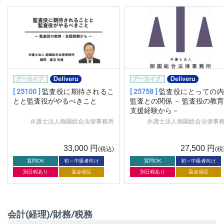
[ 25100 ]
監査役に期待されるこ
[ 25758 ]
監査役にとっての内
とと監査役がやるべきこと
監査との関係 － 監査役の教
支援経験から－
弁護士法人御園総合法律事務所
弁護士法人御園総合法律事
33,000
円
27,500
円
(税込)
(税
質問OK
初～中級者向け
質問OK
初～中級者向け
別日程あり
返金保証
別日程あり
返金保証
会計(経理)/財務/税務