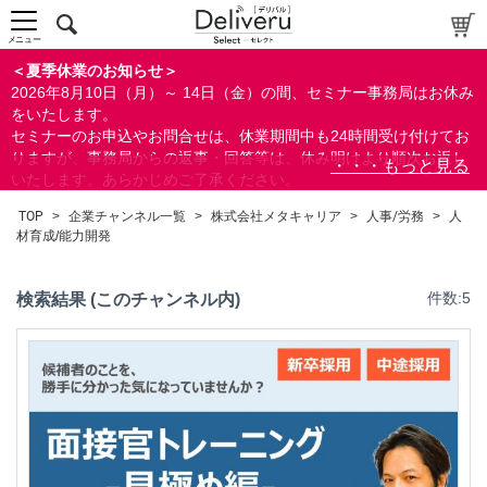
メニュー
＜夏季休業のお知らせ＞
2026年8月10日（月）～ 14日（金）の間、セミナー事務局はお休み
をいたします。
セミナーのお申込やお問合せは、休業期間中も24時間受け付けてお
りますが、事務局からの返事・回答等は、休み明けより順次お返し
いたします。あらかじめご了承ください。
なお、視聴期間内のセミナーについては、通常通りご視聴を頂く事
TOP
>
企業チャンネル一覧
>
株式会社メタキャリア
>
人事/労務
>
人
ができます。
材育成/能力開発
検索結果 (このチャンネル内)
件数:5