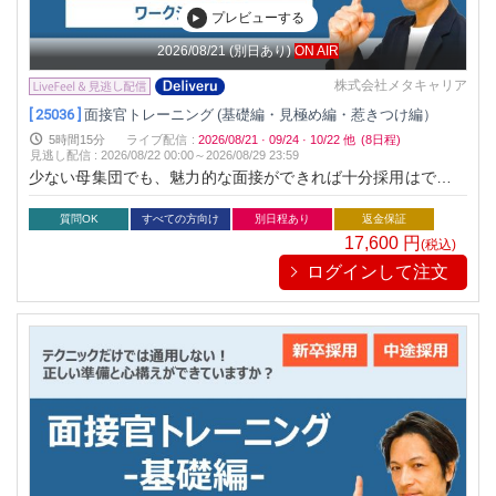
プレビューする
2026/08/21
(別日あり)
ON AIR
株式会社メタキャリア
[ 25036 ]
面接官トレーニング (基礎編・見極め編・惹きつけ編）
5時間15分
ライブ配信
:
2026/08/21
·
09/24
·
10/22
他
(8日程)
見逃し配信
:
2026/08/22 00:00～
2026/08/29 23:59
少ない母集団でも、魅力的な面接ができれば十分採用はできま
す。そんな「面接スキル」をワークシートを用いながら徹底解
剖！※本セミナーのライブ配信は、アーカイブ動画を配信する
質問OK
すべての方向け
別日程あり
返金保証
ものです。
17,600
円
(税込)
ログインして注文