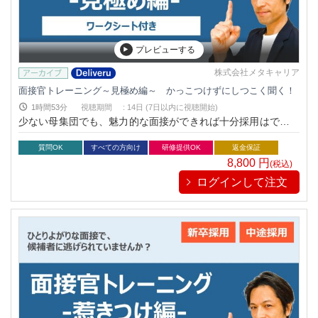
プレビューする
株式会社メタキャリア
面接官トレーニング～見極め編～ かっこつけずにしつこく聞く！
1時間53分
視聴期間
:
14日 (7日以内に視聴開始)
少ない母集団でも、魅力的な面接ができれば十分採用はできま
す。そんな「面接スキル」をワークシートを用いながら徹底解
剖！
質問OK
すべての方向け
研修提供OK
返金保証
8,800
円
(税込)
ログインして注文