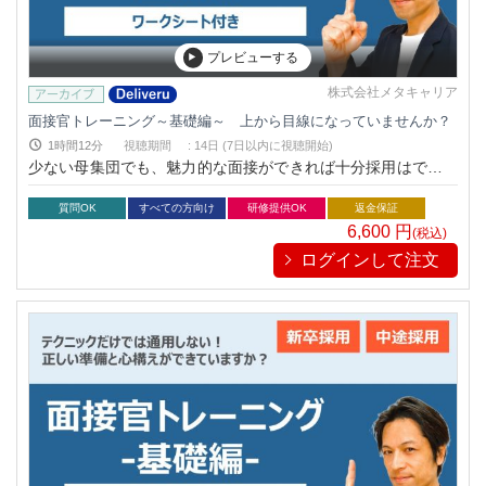
プレビューする
株式会社メタキャリア
面接官トレーニング～基礎編～ 上から目線になっていませんか？
1時間12分
視聴期間
:
14日 (7日以内に視聴開始)
少ない母集団でも、魅力的な面接ができれば十分採用はできま
す。そんな「面接スキル」をワークシートを用いながら徹底解
剖！
質問OK
すべての方向け
研修提供OK
返金保証
6,600
円
(税込)
ログインして注文