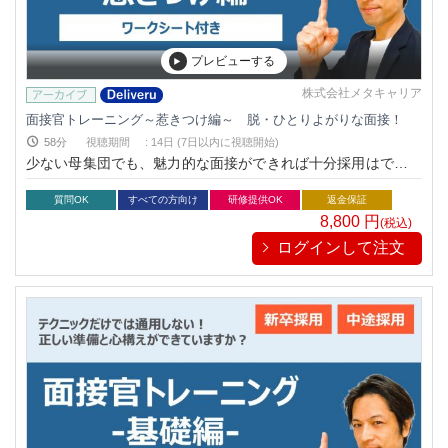
プレビューする
株式会社メタキャリア
面接官トレーニング～惹きつけ編～ 脱・ひとりよがりな面接！
58分
視聴期間
:
14日 (7日以内に視聴開始)
少ない母集団でも、魅力的な面接ができれば十分採用はできま
す。そんな「面接スキル」をワークシートを用いながら徹底解
剖！
質問OK
すべての方向け
研修提供OK
返金保証
8,800
円
(税込)
ログインして注文