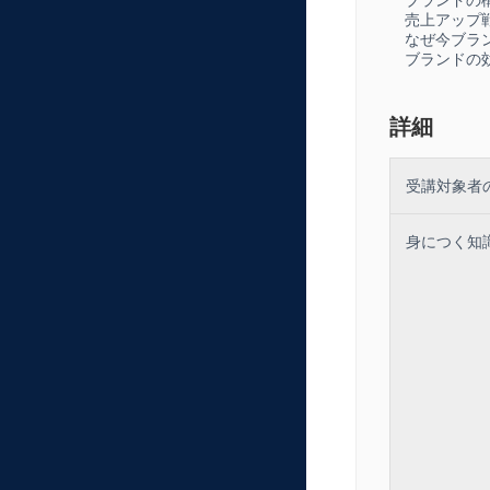
学ぶことがで
売上アップ
スの開発を促
なぜ
ブランド
■ブランドマ
ブランドマネ
を維持し、長
詳細
的なブランド
■ブランドの
受講対象者
近大マグロブ
座を受講する
身につく知
ができます。
■ブランドの
本講座を受講
ランドの成功
顧客の選択肢
シェアの拡大