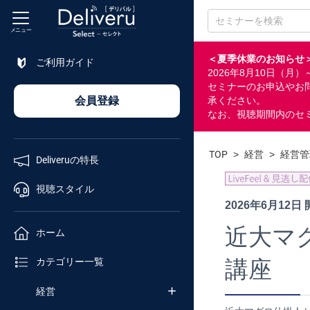
メニュー
＜夏季休業のお知らせ
ご利用ガイド
2026年8月10日（
特長
セミナーのお申込やお
会員登録
承ください。
なお、視聴期間内のセ
視聴
スタイル
TOP
>
経営
>
経営管
Deliveruの特長
ホーム
視聴スタイル
2026年6月12日
カテゴリ
近大マ
ホーム
セミナー
講座
カテゴリー一覧
番号検索
経営