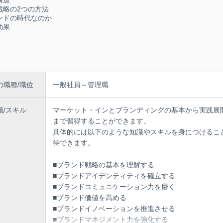
きます。自社および自分自身のブランドにおいても、革新的なアイデア
戦略の2つの方法
進し、市場での差別化を図ることができます。
今ブランドの時代なのか
の効果
ネジメントが強化できる
ジメントの重要性や具体的な手法について学ぶことができます。ブラン
期的な成長を実現するために必要なブランドマネジメントスキルを習得
戦略を展開することができます。
信頼性と信用度が向上する
の職種/職位
一般社員～管理職
ランドは、品質と信頼性の高いマグロ製品を提供することで知られてい
ことで、自身のブランドの信頼性と信用度を高めるための方法や手法を
識/スキル
マーケット・インとブランディングの基本から実践展
これにより、顧客からの信頼やブランドの信用度を向上させることがで
まで習得することができます。
競争力が高まる
具体的には以下のような知識やスキルを身につけるこ
することで、自身のブランドの競争力を強化することができます。近大
待できます。
事例やブランディング戦略を学ぶことで、他の競合ブランドとの差別化
の中で優位に立つことができます。ブランドの競争力が強化されること
■ブランド戦略の基本を理解する
や売上の向上などの成果を得ることができます。
■ブランドアイデンティティを確立する
■ブランドコミュニケーション力を磨く
■ブランド価値を高める
■ブランドイノベーションを推進させる
■ブランドマネジメント力を強化する