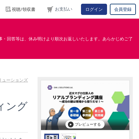
お支払い
視聴/領収書
ログイン
会員登録
事・回答等は、休み明けより順次お返しいたします。あらかじめご了
ソリューションズ
ィング
プレビューする