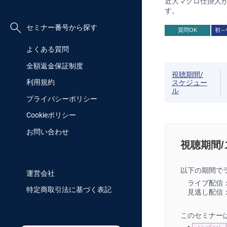
近大マグロ仕掛人
す。
セミナー番号から探す
質問OK
初～
よくある質問
全額返金保証制度
視聴期間/
利用規約
スケジュー
ル
プライバシーポリシー
Cookieポリシー
お問い合わせ
視聴期間
以下の期間で
運営会社
ライブ配信
特定商取引法に基づく表記
見逃し配信
このセミナー
•