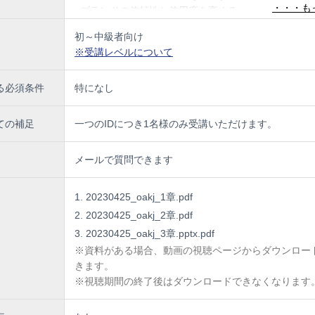
■ブランドの信頼性と信用度を高める
■ブランドの競争力を高める
初～中級者向け
※受講レベルについて
る必須条件
特になし
ての補足
一つのIDにつき1名様のみ受講いただけます。
メールで質問できます
20230425_oakj_1章.pdf
20230425_oakj_2章.pdf
20230425_oakj_3章.pptx.pdf
※資料がある場合、動画の視聴ページからダウンロー
きます。
※視聴期間の終了後はダウンロードできなくなります