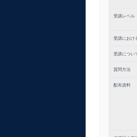
受講レベル
受講におけ
受講につい
質問方法
配布資料