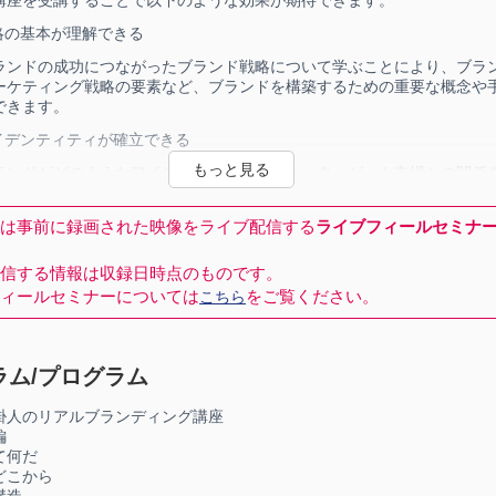
略の基本が理解できる
ランドの成功につながったブランド戦略について学ぶことにより、ブラ
ーケティング戦略の要素など、ブランドを構築するための重要な概念や
できます。
イデンティティが確立できる
ランドがどのようなアイデンティティを持ち、ターゲット市場との関係
解できます。これにより、自身のブランドのアイデンティティを明確に
競合ブランドからの差別化や顧客との強い結び付きを生み出すことがで
は事前に録画された映像をライブ配信する
ライブフィールセミナ
ミュニケーションが向上する
信する情報は収録日時点のものです。
を重視した効果的なブランドコミュニケーションの方法について学びま
ィールセミナーについては
をご覧ください。
こちら
ドの成功例をもとに、メッセージの伝え方や顧客ニーズの探り方、コン
報活動や広告宣伝効果などについて学ぶことができます。
値が高まる
ラム/プログラム
ド価値を向上させることができます。ブランドの認知度や評判の向上、
ヤルティの獲得など、ブランドの価値を高めるための戦略や手法を学ぶ
掛人のリアルブランディング講座
編
て何だ
ノベーションを推進することができる
どこから
ランドがどのようにイノベーションを推進し、新たな価値を創造してき
構造