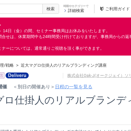
時期やカテゴリーで
検索
ご利用ガイド
詳細検索
＞
月）～ 14日（金）の間、セミナー事務局はお休みをいたします。
問合せは、休業期間中も24時間受け付けておりますが、事務局からの返
ミナーについては、通常通りご視聴を頂く事ができます。
理/戦略
>
近大マグロ仕掛人のリアルブランディング講座
株式会社Oak-J(オークジェイ）
日程の一覧を見る
 開催
＜別日の開催あり＞
グロ仕掛人のリアルブランデ