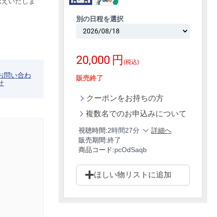
伝えいたしま
別の日程を選択
20,000
円
(税込)
お問い合わ
販売終了
せ
クーポンをお持ちの方
複数名でのお申込みについて
視聴時間:
2時間27分
詳細へ
販売期間:
終了
商品コード:
pcOdSaqb
ほしい物リストに追加