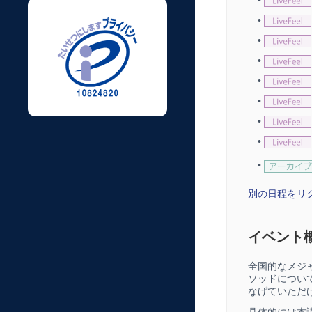
•
•
•
•
•
•
•
•
別の日程をリク
イベント
全国的なメジ
ソッドについ
なげていただ
具体的には本