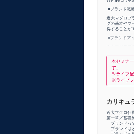
■ブランド戦
近大マグロブ
グの基本やマ
得することが
■ブランドア
近大マグロブ
きたのかが理
ができ、他の
本セミナー
■ブランドコ
す。
※ライブ配
現場のリアル
※ライブフ
マグロブラン
制作方法、広
■ブランド価
カリキュ
自身のブラン
の支持やロイ
近大マグロ仕
きます。
第一章／基礎
ブランドっ
■ブランドイ
ブランドは
近大マグロブ
ブランドの