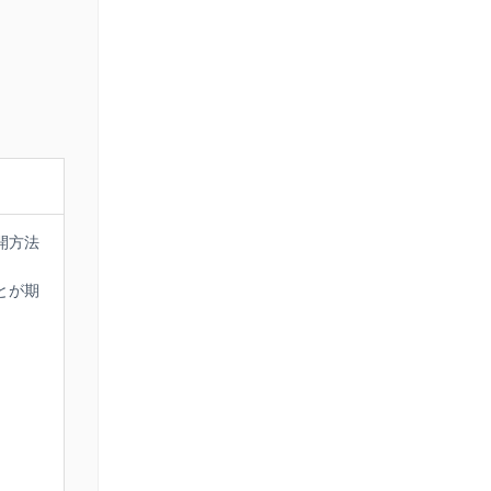
やサービ
ドの価値
し、効果
ます。講
学ぶこと
開方法
きます。
とが期
マグロブ
を図り、
で、市場