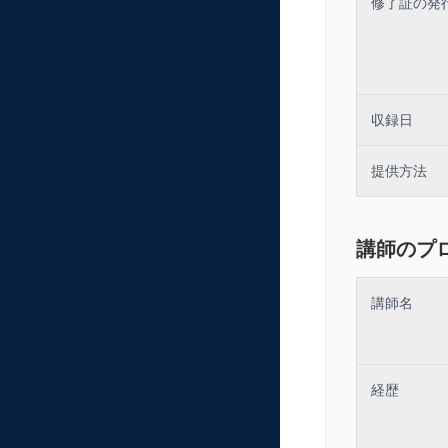
修了証の発
収録日
提供方法
講師のプ
講師名
経歴