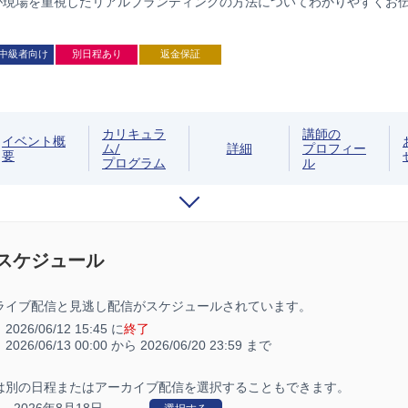
が現場を重視したリアルブランディングの方法についてわかりやすくお
中級者向け
別日程あり
返金保証
カリキュラ
講師の
イベント概
ム/
詳細
プロフィー
要
プログラム
ル
/スケジュール
ライブ配信と見逃し配信がスケジュールされています。
：
2026/06/12 15:45 に
終了
：
2026/06/13 00:00 から
2026/06/20 23:59 まで
は別の日程またはアーカイブ配信を選択することもできます。
2026年8月18日