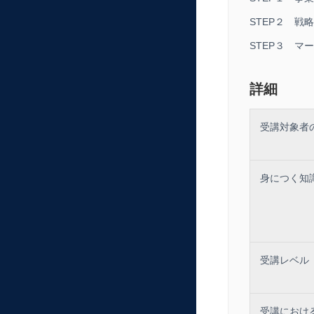
STEP２ 戦
STEP３ マ
詳細
受講対象者
身につく知
受講レベル
受講におけ