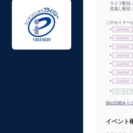
ライブ配信
見逃し配信
このセミナー
•
•
•
•
•
•
•
•
別の日程をリク
イベント