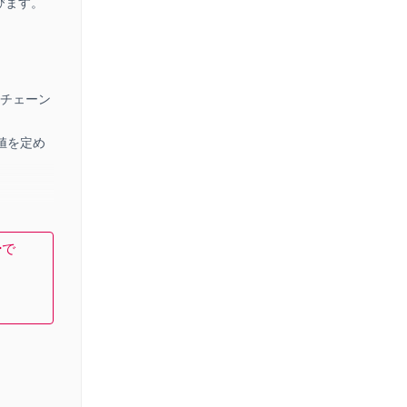
びます。
。
ーチェーン
値を定め
といった
ー
で
だきたい