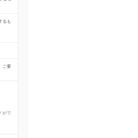
するも
、ご要
ドがで
。