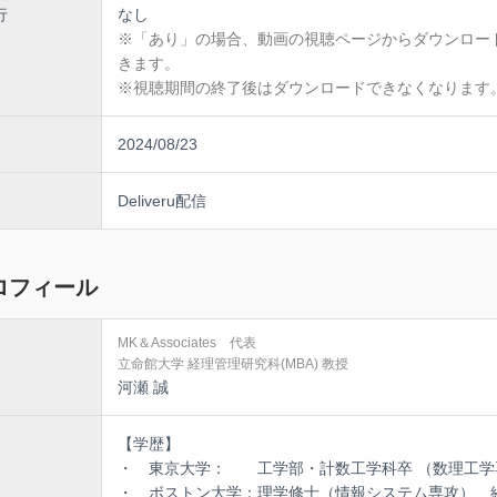
行
なし
※「あり」の場合、動画の視聴ページからダウンロー
きます。
※視聴期間の終了後はダウンロードできなくなります
2024/08/23
Deliveru配信
ロフィール
MK＆Associates 代表
立命館大学 経理管理研究科(MBA) 教授
河瀬 誠
【学歴】
・ 東京大学： 工学部・計数工学科卒 （数理工学
・ ボストン大学：理学修士（情報システム専攻）、