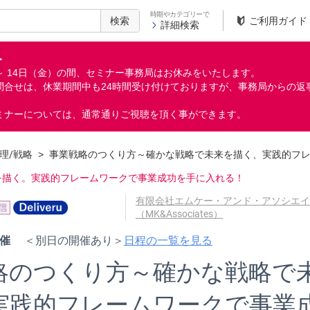
時期やカテゴリーで
検索
ご利用ガイド
詳細検索
＞
月）～ 14日（金）の間、セミナー事務局はお休みをいたします。
問合せは、休業期間中も24時間受け付けておりますが、事務局からの返
ミナーについては、通常通りご視聴を頂く事ができます。
理/戦略
>
事業戦略のつくり方～確かな戦略で未来を描く、実践的フ
を描く。実践的フレームワークで事業成功を手に入れる！
有限会社エムケー・アンド・アソシエイ
（MK&Associates）
日程の一覧を見る
開催
＜別日の開催あり＞
略のつくり方～確かな戦略で
実践的フレームワークで事業