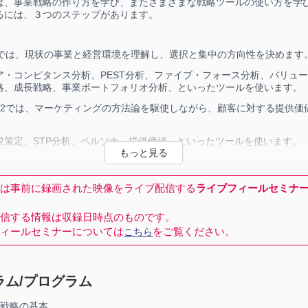
は、事業戦略の作り方を学び、またさまざまな戦略ツールの使い方を学
るには、３つのステップがあります。
P1では、現状の事業と経営環境を理解し、選択と集中の方向性を決めます
ア・コンピタンス分析、PEST分析、ファイブ・フォース分析、バリュ
略、成長戦略、事業ポートフォリオ分析、といったツールを使います。
EP2では、マーケティングの方法論を駆使しながら、顧客に対する提供価
説策定、STP分析、ペルソナ、提供価値、といったツールを使います。
TEP3では、これらをビジネスモデルと実行計画にまで落とし込みます。
ジネスモデル・キャンバス、制約理論、４P分析、ロードマップ、KPI、
は事前に録画された映像をライブ配信する
ライブフィールセミナ
ます。
戦略の策定、実行で悩んでいる、多忙なビジネスパーソンに学んでいた
信する情報は収録日時点のものです。
す。
ィールセミナーについては
をご覧ください。
こちら
ラム/プログラム
業戦略の基本