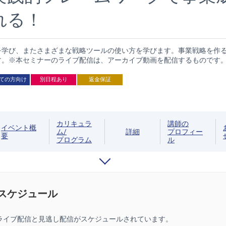
れる！
を学び、またさまざまな戦略ツールの使い方を学びます。事業戦略を作
す。※本セミナーのライブ配信は、アーカイブ動画を配信するものです
ての方向け
別日程あり
返金保証
カリキュラ
講師の
イベント概
ム/
詳細
プロフィー
要
プログラム
ル
/スケジュール
ライブ配信と見逃し配信がスケジュールされています。