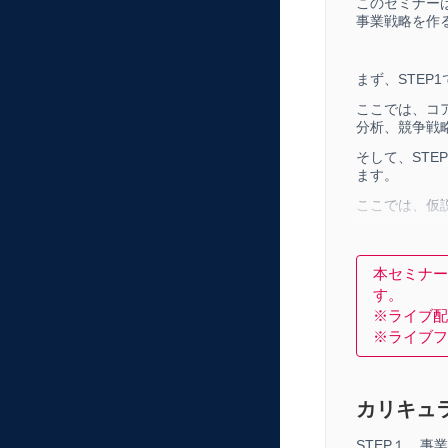
このセミナー
事業戦略を作
まず、STE
ここでは、コ
分析、競争戦
そして、ST
ます。
ここでは、仮
さいごに、S
ここでは、ビ
本セミナー
ツールを使い
す。
実際の仕事で
※ライブ配
特別コースで
※ライブフ
カリキュ
STEP１ 事