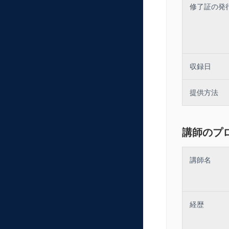
修了証の発
収録日
提供方法
講師のプ
講師名
経歴