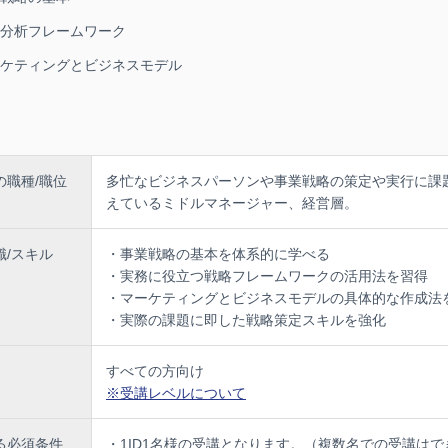
略分析フレームワーク
ーケティングとビジネスモデル
の職種/職位
多忙なビジネスパーソンや事業戦略の策定や実行に課
えているミドルマネージャー、経営層。
識/スキル
・事業戦略の基本を体系的に学べる
・実務に役立つ戦略フレームワークの活用法を習得
・マーケティングとビジネスモデルの具体的な作成法
・実際の課題に即した戦略策定スキルを強化
すべての方向け
※受講レベルについて
る必須条件
・1ID1名様の受講となります。（複数名での受講はで