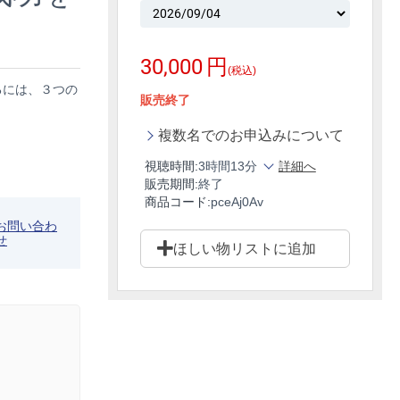
30,000
円
(税込)
るには、３つの
販売終了
。
複数名でのお申込みについて
視聴時間:
3時間13分
詳細へ
販売期間:
終了
商品コード:
pceAj0Av
お問い合わ
せ
ほしい物リストに追加