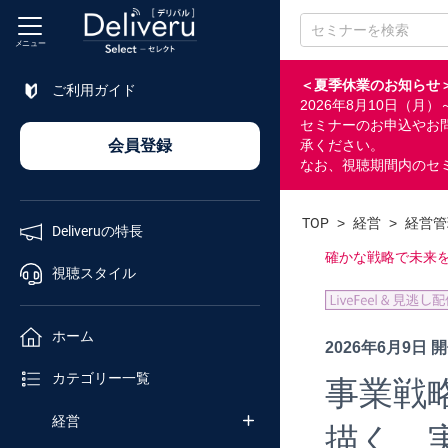
メニュー
＜夏季休業のお知らせ
ご利用ガイド
2026年8月10日（
特長
セミナーのお申込やお
会員登録
承ください。
なお、視聴期間内のセ
視聴
スタイル
TOP
>
経営
>
経営管
Deliveruの特長
ホーム
確かな戦略で未来
視聴スタイル
カテゴリ
ホーム
2026年6月9日 
セミナー
カテゴリー一覧
事業戦
番号検索
経営
描く、