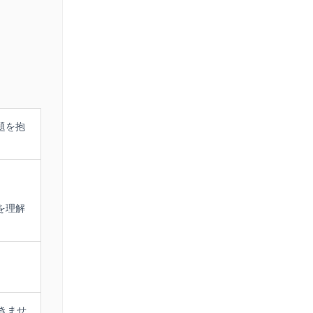
題を抱
を理解
きませ