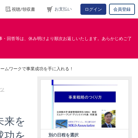
お支払い
視聴/領収書
ログイン
会員登録
事・回答等は、休み明けより順次お返しいたします。あらかじめご了
レームワークで事業成功を手に入れる！
ツ
未来を
成功を
別の日程を選択