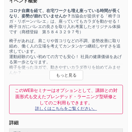
イベント概要
コロナ自粛を経て、在宅ワークも増え座っている時間が長く
なり、姿勢が崩れていませんか？
当協会が提供する「椅子ヨ
ガ・リボーンバレエ」は、座っていてもカラダを動かせる！
椅子ヨガにバレエの良さを取り入れ考案したオリジナル体操
です（商標登録 第５８４３２９７号）
椅子があれば、肩こりや首コリなどの不調、姿勢改善に取り
組め、働く人の立場を考えてカンタンかつ継続しやすさを追
求しています。
運動経験のない初めての方でも安心！ 社員の健康価値をあげ
る第一歩となります。
椅子を使ったヨガで、動きやすいカラダ作りを始めてみませ
んか？
職場や在宅ワークの合間に続けられるオンラインレッスン
で、日本全国の仲間と心を分かち合いスッキリしましょう！
このWEBセミナーはオプションとして、講師との対
面形式も交えたブレンデッド・ラーニング型研修と
してのご利用もできます。
詳しくはこちらをご覧ください。
詳細