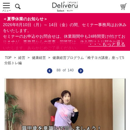
メニュー
＜夏季休業のお知らせ＞
2026年8月10日（月）～ 14日（金）の間、セミナー事務局はお休み
をいたします。
セミナーのお申込やお問合せは、休業期間中も24時間受け付けてお
りますが、事務局からの返事・回答等は、休み明けより順次お返し
いたします。あらかじめご了承ください。
なお、視聴期間内のセミナーについては、通常通りご視聴を頂く事
TOP
>
経営
>
健康経営
>
健康経営プログラム「椅子ヨガ講座」座って5
ができます。
分筋トレ編
88
of
140