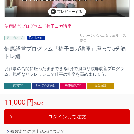
プレビューする
健康経営プログラム「椅子ヨガ講座」
リボーンバレエ＆ウェルネス
協会
健康経営プログラム「椅子ヨガ講座」座って5分筋
トレ編
お仕事の合間に座ったままできる5分で肩コリ腰痛改善プログラ
ム。気軽なリフレッシュで仕事の能率を高めましょう。
質問OK
すべての方向け
研修提供OK
返金保証
11,000
円
(税込)
ログインして注文
複数名でのお申込みについて