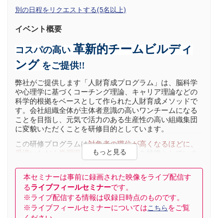
別の日程をリクエストする(5名以上)
イベント概要
革新的チームビルディ
コスパの高い
ング
をご提供!!
弊社がご提供します「人財育成プログラム」は、脳科学
や心理学に基づくコーチング理論、キャリア理論などの
科学的根拠をベースとして作られた人財育成メソッドで
す。会社組織全体が主体者意識の高いワンチームになる
ことを目指し、元気で活力のある生産性の高い組織集団
に変貌いただくことを研修目的としています。
この研修プログラムは
対象者の
職位が高くなるほどに、
受講いただく学習深度が深くなる
こ
とを特徴としていま
す。
本セミナーは事前に録画された映像をライブ配信す
３段階のフェーズによる受講体系
る
ライブフィールセミナー
です。
◆
フェーズ１（受講対象：全社員）
：
※ライブ配信する情報は収録日時点のものです。
※ライブフィールセミナーについては
をご覧
こちら
このフェーズは、
自己管理術「セルフコーチング」
をテ
ください。
ーマとして、社員個々が自らをコーチングすることがで