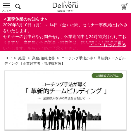
メニュー
＜夏季休業のお知らせ＞
2026年8月10日（月）～ 14日（金）の間、セミナー事務局はお休み
をいたします。
セミナーのお申込やお問合せは、休業期間中も24時間受け付けてお
りますが、事務局からの返事・回答等は、休み明けより順次お返し
いたします。あらかじめご了承ください。
なお、視聴期間内のセミナーについては、通常通りご視聴を頂く事
TOP
>
経営
>
業務/組織改善
>
コーチング手法が導く 革新的チームビル
ができます。
ディング 【企業経営者・管理職対象】