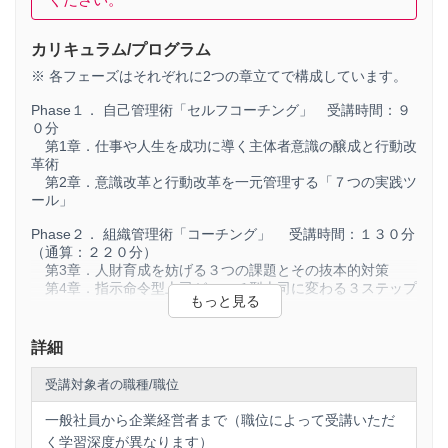
きるようになり、高い主体者意識で仕事に取り組める人
材へと変貌いただくことをGOALとしています。
カリキュラム/プログラム
◆
フェーズ２（受講対象：チームリーダー・管理
※ 各フェーズはそれぞれに2つの章立てで構成しています。
職）
：
Phase１． 自己管理術「セルフコーチング」 受講時間：９
このフェーズは、
組織管理術「コーチング」
をテーマと
０分
し、コーチングテクニックを修得いただくことにより、
第1章．仕事や人生を成功に導く主体者意識の醸成と行動改
成果を生み続けるチームリーダーへと変貌いただくこと
革術
をGOALとしています。
第2章．意識改革と行動改革を一元管理する「７つの実践ツ
ール」
◆
フェーズ３（受講対象：企業経営者・経営陣）
：
Phase２． 組織管理術「コーチング」 受講時間：１３０分
このフェーズでは
経営戦略的「チームビルディング」
を
（通算：２２０分）
テーマとし、企業経営的な視点から、最新のキャリアモ
第3章．人財育成を妨げる３つの課題とその抜本的対策
デルに基づいた人的資源の最適化のためのノウハウと、
第4章．指示命令型上司がコーチ型上司に変わる３ステップ
その検証メソッドをご提供します。
Phase３． 経営戦略的「チームビルディング」 受講時間：
４０分（通算：２６０分）
詳細
第5章．新時代のキャリアモデル「プロティアンキャリア」
とは
受講対象者の職種/職位
第6章．社員の心の在り様を可視化し人的資源を最適化する
一般社員から企業経営者まで（職位によって受講いただ
【各章の概要】第１章は、俗に仕事がデキると言われる人
く学習深度が異なります）
は、そうでない人と何がどう違うのかについて検証します。