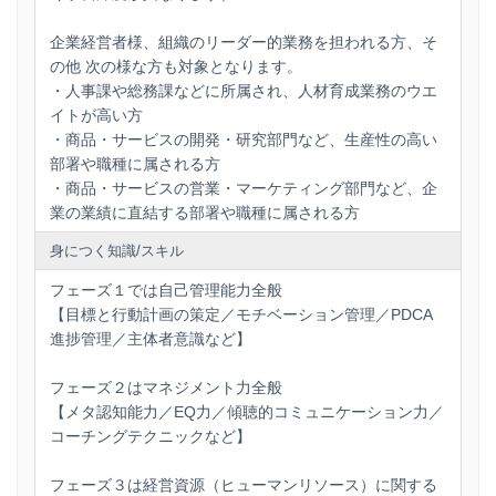
第２章は、上司が介在しなくても、社員が自らを自己管理で
きるようになるためのExcel版実践ツールをご提供し、その使
企業経営者様、組織のリーダー的業務を担われる方、そ
い方を修得いただきます。第３章は、組織において人財が育
の他 次の様な方も対象となります。
たないのはなぜなのかを３つの視点から検証します。第４章
・人事課や総務課などに所属され、人材育成業務のウエ
は、指示命令型の上司からコーチ型上司に変わっていただく
イトが高い方
ための実践的ノウハウを学んでいただきます。第５章は、現
代の若者がどんな働き方を望んでいるのかを理解した上で、
・商品・サービスの開発・研究部門など、生産性の高い
社員のエンゲージメント強化についての具体策をお伝えしま
部署や職種に属される方
す。第６章は、社員のマインドや心のありようを可視化し、
・商品・サービスの営業・マーケティング部門など、企
人財育成上の経営指標として活用することを考えます。
業の業績に直結する部署や職種に属される方
身につく知識/スキル
フェーズ１では自己管理能力全般
【目標と行動計画の策定／モチベーション管理／PDCA
進捗管理／主体者意識など】
フェーズ２はマネジメント力全般
【メタ認知能力／EQ力／傾聴的コミュニケーション力／
コーチングテクニックなど】
フェーズ３は経営資源（ヒューマンリソース）に関する