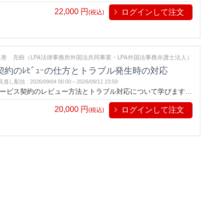
全な契約運営を目指します。
22,000
円
ログインして注文
(税込)
巻 充樹（LPA法律事務所外国法共同事業・LPA外国法事務弁護士法人）
ﾋﾞｽ契約のﾚﾋﾞｭｰの仕方とトラブル発生時の対応
見逃し配信
:
2026/09/04 00:00～
2026/09/11 23:59
ービス契約のレビュー方法とトラブル対応について学びます。
全な契約運営を目指します。※本セミナーのライブ配信は、ア
20,000
円
ログインして注文
(税込)