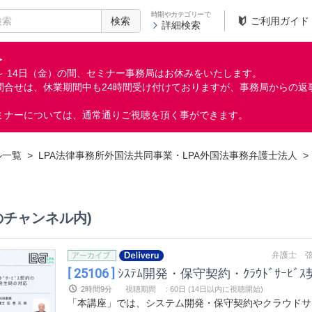
時期やカテゴリーで
検索
ご利用ガイド
詳細検索
＞
月）～ 14日（金）の間、セミナー事務局はお休みをいたします。
問合せは、休業期間中も24時間受け付けておりますが、事務局からの返
ミナーについては、通常通りご視聴を頂く事ができます。
ル一覧
>
LPA法律事務所外国法共同事業・LPA外国法事務弁護士法人
>
のチャンネル内)
弁護士 弦
[ 25106 ]
ｼｽﾃﾑ開発・保守契約・ｸﾗｳﾄﾞｻｰ
2時間9分
視聴期間
:
60日 (14日以内に視聴開始)
「本講座」では、システム開発・保守契約やクラウドサ