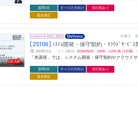
契約の基礎から実務でのリスクヘッジまでを網羅し、安
質問OK
すべての方向け
別日程あり
返金保証
弁護士 弦
[ 25106 ]
ｼｽﾃﾑ開発・保守契約・ｸﾗｳﾄﾞｻｰ
2時間25分
ライブ配信
:
2026/09/03
·
10/08
·
11/04
他
(7日程)
「本講座」では、システム開発・保守契約やクラウドサ
あり)
ON AIR
契約の基礎から実務でのリスクヘッジまでを網羅し、安
ーカイブ動画を配信するものです。
質問OK
すべての方向け
別日程あり
返金保証