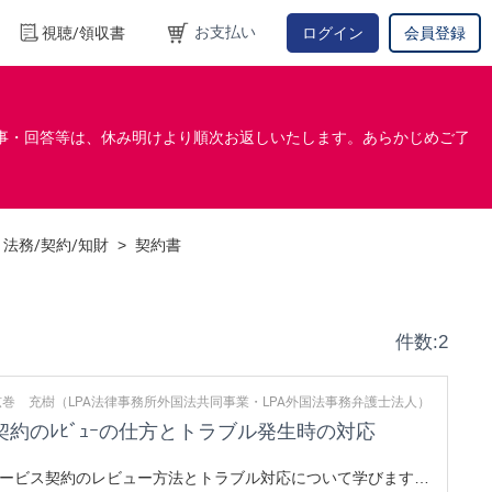
お支払い
視聴/領収書
ログイン
会員登録
事・回答等は、休み明けより順次お返しいたします。あらかじめご了
法務/契約/知財
>
契約書
件数:2
巻 充樹（LPA法律事務所外国法共同事業・LPA外国法事務弁護士法人）
ﾋﾞｽ契約のﾚﾋﾞｭｰの仕方とトラブル発生時の対応
ービス契約のレビュー方法とトラブル対応について学びます。