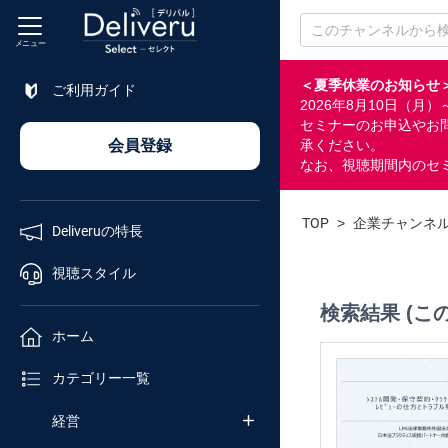
メニュー
＜夏季休業のお知らせ
ご利用ガイド
2026年8月10日（
特長
セミナーのお申込やお
会員登録
承ください。
なお、視聴期間内のセ
視聴
スタイル
TOP
>
企業チャンネ
Deliveruの特長
ホーム
視聴スタイル
検索結果 (こ
カテゴリ
ホーム
セミナー
カテゴリー一覧
番号検索
経営