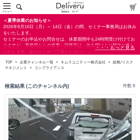
メニュー
＜夏季休業のお知らせ＞
2026年8月10日（月）～ 14日（金）の間、セミナー事務局はお休み
をいたします。
セミナーのお申込やお問合せは、休業期間中も24時間受け付けてお
りますが、事務局からの返事・回答等は、休み明けより順次お返し
いたします。あらかじめご了承ください。
なお、視聴期間内のセミナーについては、通常通りご視聴を頂く事
TOP
>
企業チャンネル一覧
>
キムラユニティー株式会社
>
総務/リスク
ができます。
マネジメント
>
コンプライアンス
検索結果 (このチャンネル内)
件数:8