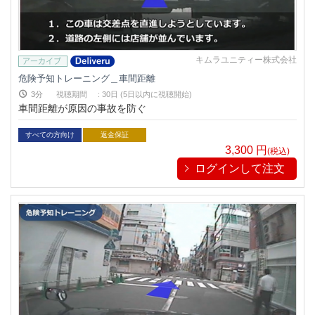
キムラユニティー株式会社
危険予知トレーニング＿車間距離
3分
視聴期間
:
30日 (5日以内に視聴開始)
車間距離が原因の事故を防ぐ
すべての方向け
返金保証
3,300
円
(税込)
ログインして注文