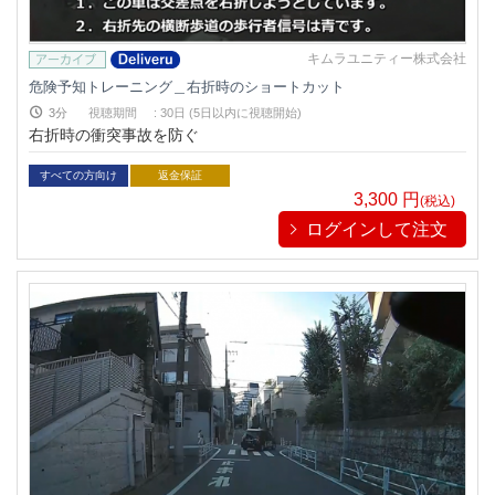
キムラユニティー株式会社
危険予知トレーニング＿右折時のショートカット
3分
視聴期間
:
30日 (5日以内に視聴開始)
右折時の衝突事故を防ぐ
すべての方向け
返金保証
3,300
円
(税込)
ログインして注文