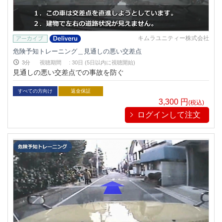
キムラユニティー株式会社
危険予知トレーニング＿見通しの悪い交差点
3分
視聴期間
:
30日 (5日以内に視聴開始)
見通しの悪い交差点での事故を防ぐ
すべての方向け
返金保証
3,300
円
(税込)
ログインして注文