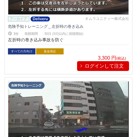
キムラユニティー株式会社
危険予知トレーニング＿左折時の巻き込み
3分
視聴期間
:
30日 (5日以内に視聴開始)
左折時の巻き込み事故を防ぐ
すべての方向け
返金保証
3,300
円
(税込)
ログインして注文