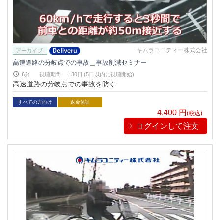
キムラユニティー株式会社
高速道路の分岐点での事故＿事故削減セミナー
6分
視聴期間
:
30日 (5日以内に視聴開始)
高速道路の分岐点での事故を防ぐ
すべての方向け
返金保証
4,400
円
(税込)
ログインして注文