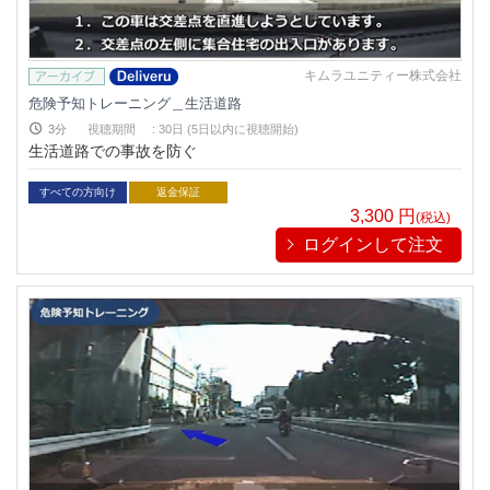
キムラユニティー株式会社
危険予知トレーニング＿生活道路
3分
視聴期間
:
30日 (5日以内に視聴開始)
生活道路での事故を防ぐ
すべての方向け
返金保証
3,300
円
(税込)
ログインして注文