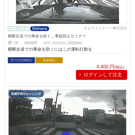
キムラユニティー株式会社
横断歩道での事故を防ぐ＿事故防止セミナー
7分
視聴期間
:
30日 (5日以内に視聴開始)
横断歩道での事故を防ぐにはこの運転行動を
すべての方向け
返金保証
4,400
円
(税込)
ログインして注文