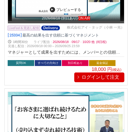
プレビューする
2026/08/18
(別日あり)
ON AIR
株式会社アイ・タッグ（小林 一光）
[ 25334 ]
最高の結果を出す信頼に基づくマネジメント
1時間30分
ライブ配信
:
2026/08/18
·
09/17
·
10/20
他
(8日程)
見逃し配信
:
2026/09/18 00:00～
2026/09/25 23:59
マネジャーとして成果を出すためには、メンバーとの信頼関係
を構築することが最も重要です。その具体的方法や成果につな
げるためのマネジメントスキルを身につける講座です。
質問OK
すべての方向け
別日程あり
返金保証
18,000
円
(税込)
ログインして注文