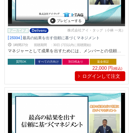
プレビューする
株式会社アイ・タッグ（小林 一光）
[ 25334 ]
最高の結果を出す信頼に基づくマネジメント
1時間27分
視聴期間
:
30日 (7日以内に視聴開始)
マネジャーとして成果を出すためには、メンバーとの信頼関係
を構築することが最も重要です。その具体的方法や成果につな
げるためのマネジメントスキルを身につける講座です。
質問OK
すべての方向け
別日程あり
返金保証
22,000
円
(税込)
ログインして注文