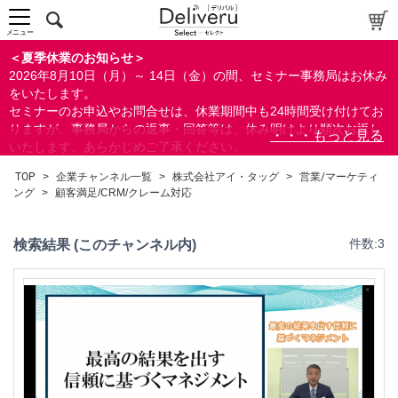
メニュー
＜夏季休業のお知らせ＞
2026年8月10日（月）～ 14日（金）の間、セミナー事務局はお休み
をいたします。
セミナーのお申込やお問合せは、休業期間中も24時間受け付けてお
りますが、事務局からの返事・回答等は、休み明けより順次お返し
いたします。あらかじめご了承ください。
なお、視聴期間内のセミナーについては、通常通りご視聴を頂く事
TOP
>
企業チャンネル一覧
>
株式会社アイ・タッグ
>
営業/マーケティ
ができます。
ング
>
顧客満足/CRM/クレーム対応
検索結果 (このチャンネル内)
件数:3