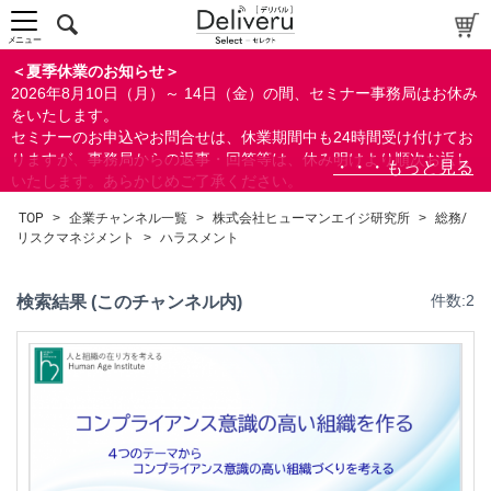
総務/リスクマネジメント
メニュー
コンプライアンス
＜夏季休業のお知らせ＞
ハラスメント
2026年8月10日（月）～ 14日（金）の間、セミナー事務局はお休み
ビジネススキル
をいたします。
セミナーのお申込やお問合せは、休業期間中も24時間受け付けてお
リベラル/アーツ(教養)
りますが、事務局からの返事・回答等は、休み明けより順次お返し
すべて
いたします。あらかじめご了承ください。
なお、視聴期間内のセミナーについては、通常通りご視聴を頂く事
TOP
>
企業チャンネル一覧
>
株式会社ヒューマンエイジ研究所
>
総務/
ができます。
リスクマネジメント
>
ハラスメント
検索
検索結果 (このチャンネル内)
件数:2
閉じる