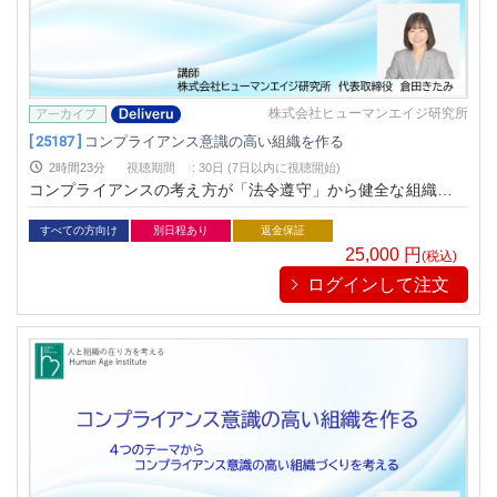
株式会社ヒューマンエイジ研究所
[ 25187 ]
コンプライアンス意識の高い組織を作る
2時間23分
視聴期間
:
30日 (7日以内に視聴開始)
コンプライアンスの考え方が「法令遵守」から健全な組織運営
によって社会やお客様の期待に応える活動へと考え方が変化し
てきている今。従業員一人ひとりがコンプライアンス意識を高
すべての方向け
別日程あり
返金保証
める必要性とその浸透について解説します。
25,000
円
(税込)
ログインして注文