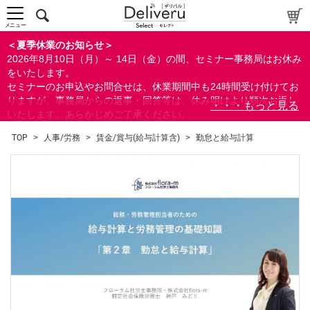
メニュー
＜夏季休業のお知らせ＞
2026年8月10日（月）～ 14日（金）の間、セミナー事務局はお休み
をいたします。
セミナーのお申込やお問合せは、休業期間中も24時間受け付けてお
りますが、事務局からの返事・回答等は、休み明けより順次お返し
いたします。あらかじめご了承ください。
なお、視聴期間内のセミナーについては、通常通りご視聴を頂く事
TOP
>
人事/労務
>
賃金/賞与(給与計算含)
>
勤怠と給与計算
ができます。