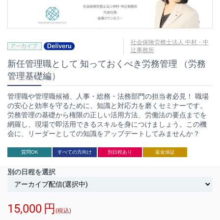
社会保険労務士法人 中村・中
辻事務所
新任管理職として 知っておくべき労務管理 （労務
管理基礎編）
管理職や管理職候補、人事・総務・法務部門の担当者必見！ 職場
の安心と効率を守るために、知識と対応力を磨くセミナーです。
労務管理の基礎から権限の正しい活用方法、労働法の要点までを
網羅し、現場で即活用できるスキルを身につけましょう。この機
会に、リーダーとしての知識をアップデートしてみませんか？
質問OK
すべての方向け
別日程あり
返金保証
別の日程を選択
15,000
円
(税込)