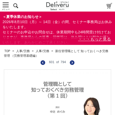
メニュー
＜夏季休業のお知らせ＞
2026年8月10日（月）～ 14日（金）の間、セミナー事務局はお休み
をいたします。
セミナーのお申込やお問合せは、休業期間中も24時間受け付けてお
りますが、事務局からの返事・回答等は、休み明けより順次お返し
いたします。あらかじめご了承ください。
なお、視聴期間内のセミナーについては、通常通りご視聴を頂く事
TOP
>
人事/労務
>
人事/労務
>
新任管理職として 知っておくべき労務
ができます。
管理 （労務管理基礎編）
601
of
794