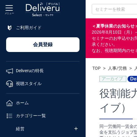
メニュー
＜夏季休業のお知らせ
ご利用ガイド
2026年8月10日（
特長
セミナーのお申込やお
会員登録
承ください。
なお、視聴期間内のセ
視聴
スタイル
TOP
>
人事/労務
>
Deliveruの特長
ホーム
視聴スタイル
役割能
カテゴリ
ホーム
イブ）
セミナー
カテゴリー一覧
番号検索
同一労働同一賃金
経営
金を支払うジョブ