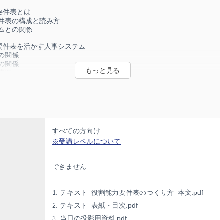
要件表とは
要件表の構成と読み方
テムとの関係
要件表を活かす人事システム
との関係
との関係
の構造
要件表を活かすための人事システムの全体像
要件表の作り方
基本とステップ
ス表で全職掌共通を作る
ス表で職掌固有を作る
すべての方向け
ス表から役割能力要件表に変換
※受講レベルについて
掌の役割能力要件表の作り方
務、技術、開発、管理監督…
できません
有の役割能力要件マトリクス表の作成
テキスト_役割能力要件表のつくり方_本文.pdf
テキスト_表紙・目次.pdf
当日の投影用資料.pdf