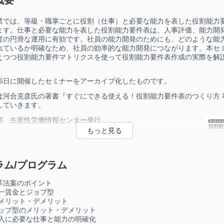
業では、等級・職掌ごとに役割（仕事）と必要な能力を表した役割能力
ます。仕事と必要な能力を表した役割能力要件表は、人事評価、能力開
度の円滑な運用に有効です。社員の能力開発のためにも、どのような能
れているか明確なため、社員の効率的な能力開発につながります。本セ
えつつ役割能力要件マトリクスを使って役割能力要件表作成の実際を解
月26日に開催したセミナーをアーカイブ化したものです。
は河合克彦氏の著書『すぐにできる使える！役割能力要件表のつくり方 
していきます。
部 生産性労働情報センター発行
8372-592-2
円・税込）
ラム/プログラム
は
こちら
から
ore.jpc-net.jp/detail/books/goods004054.html
革法案のポイント
同一賃金とジョブ型
のメリット・デメリット
シップ型のメリット・デメリット
導入に必要な仕事と能力の明確化