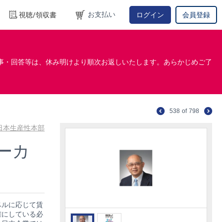
お支払い
視聴/領収書
ログイン
会員登録
事・回答等は、休み明けより順次お返しいたします。あらかじめご了
538
of
798
日本生産性本部
ーカ
ベルに応じて賃
確にしている必