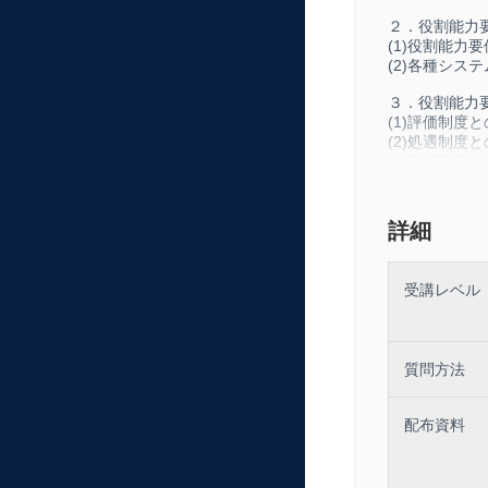
２．役割能力
(1)役割能力
(2)各種シス
３．役割能力
(1)評価制度
(2)処遇制度
(3)業績評価
(4)役割能力
４．役割能力
詳細
(1)作り方の
(2)マトリク
(3)マトリク
受講レベル
(4)マトリク
５．様々な職
例）営業、事
質問方法
演習：職掌固
配布資料