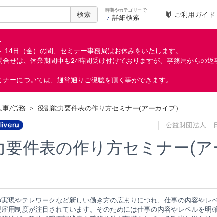
時期やカテゴリーで
検索
ご利用ガイド
詳細検索
＞
月）～ 14日（金）の間、セミナー事務局はお休みをいたします。
問合せは、休業期間中も24時間受け付けておりますが、事務局からの返
ミナーについては、通常通りご視聴を頂く事ができます。
人事/労務
>
役割能力要件表の作り方セミナー(アーカイブ）
公益財団法人 
力要件表の作り方セミナー(ア
の実現やテレワークなど新しい働き方の広まりにつれ、仕事の内容やレ
型雇用制度が注目されています。そのためには仕事の内容やレベルを明