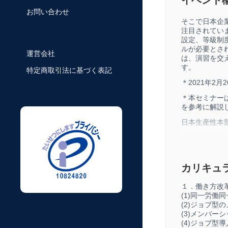
お問い合わせ
そこで日本企
注目されてい
設定、等級制
ルが必要とさ
運営会社
は、演習を交
す。
特定商取引法に基づく表記
＊2021年2
＊本セミナー
を参考に解説
日本生産性本
ISBN 978-4-8
（定価3,300
カリキュ
書籍のお求め
https://bookst
１．働き方改
(1)同一労働
(2)ジョブ型
(3)メンバー
(4)ジョブ型