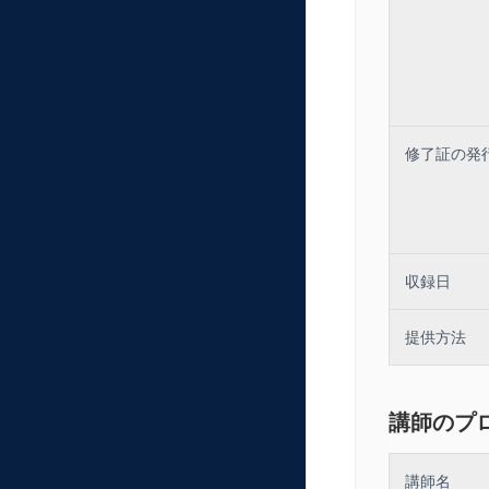
修了証の発
収録日
提供方法
講師のプ
講師名