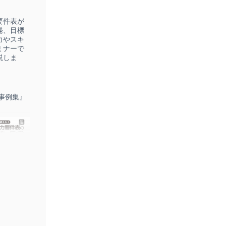
要件表が
発、目標
力やスキ
ミナーで
説しま
事例集』