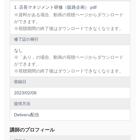
店長マネジメント研修（販路企画）.pdf
✓ 店長が従業員のマネジメントと戦力化が
※資料がある場合、動画の視聴ページからダウンロード
できるようになる
ができます。
※視聴期間の終了後はダウンロードできなくなります。
✓ 店長が店長の役割と責任を認識できるよ
うになる
修了証の発行
✓ 店舗のマネジメントができる店内体制が
なし
※「あり」の場合、動画の視聴ページからダウンロード
確立できる
ができます。
✓ 店長が店舗経営の知識と実務を習得する
※視聴期間の終了後はダウンロードできなくなります。
ことができる
収録日
✓ 店長の力で売上利益が改善する
2023/02/08
提供方法
【他の店長研修との違い】
Deliveru配信
講師のプロフィール
✓ 店長研修実績延べ100回以上