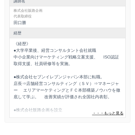
講師名
✓ 元店長経験者の超実務的な内容
株式会社販路企画
✓ わかりやすさ99.3%（現在までの自社ア
代表取締役
ンケート実績）
田口勝
経歴
✓ １店舗企業～上場企業・海外企業まで研
修を実施
《経歴》
●大学卒業後、経営コンサルタント会社就職
✓ 小売業・飲食業・サービス業等多種多様
中小企業向けマーケティング戦略立案支援、 ISO認証
な業種で実施
取得支援、社員研修等を実施。
✓ 実体験とコンサルタント現場から生また
●株式会社セブンイレブンジャパン本部に転職。
ノウハウ
店長⇒店舗経営コンサルティング（ＳＶ）⇒マネージャ
ー エリアマーケティングとＦＣ本部構築ノウハウを徹
✓ 現場ですぐ使える仕組み・ツールも共有
底して学ぶ。 改善実績が評価され全国社内表彰。
✓ 数値改善できる店長の育成に特化
●株式会社販路企画を設立
✓ 店長体制構築と教育まで行うコンサルテ
多店舗展開支援・小売業既存店売上利益改善支援、ＦＣ
ィング対応も可能
本部構築展開支援、店長研修、ＳＶ研修、小売業生産性
向上研修、加盟店開発、商圏調査・出店調査・エリアマ