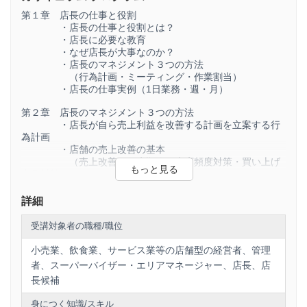
トセミナーは2部構成となっております。次
第１章 店長の仕事と役割
のような方にお勧めの動画研修セミナーで
・店長の仕事と役割とは？
・店長に必要な教育
す。
・なぜ店長が大事なのか？
・店長のマネジメント３つの方法
（行為計画・ミーティング・作業割当）
【このような方にお勧めです】
・店長の仕事実例（1日業務・週・月）
第２章 店長のマネジメント３つの方法
・店長が自ら売上利益を改善する計画を立案する行
✓ 多店舗展開を行う際の店長を教育した
為計画
い。
・店舗の売上改善の基本
（売上改善の優先順位・来店頻度対策・買い上げ
点数対策）
✓ 店長が職人肌で店舗マネジメントが出来
・人手不足対策（退職率改善するには？）
ない。
・従業員戦力化の３つのポイント
詳細
（責任と権限、情報の共有化、公平な評価）
✓ 数値改善を行う店長を教育をしたい
・情報の共有化方法（朝礼、従業員ミーティング）
受講対象者の職種/職位
・教育実施のポイント
✓ 店長が従業員を戦力化できない
・作業割当の効果的な運用方法
小売業、飲食業、サービス業等の店舗型の経営者、管理
・シフト管理の効果的な運用方法
者、スーパーバイザー・エリアマネージャー、店長、店
✓ フランチャイズ加盟店の店長を教育した
・店長の悩みの改善事例
長候補
い
身につく知識/スキル