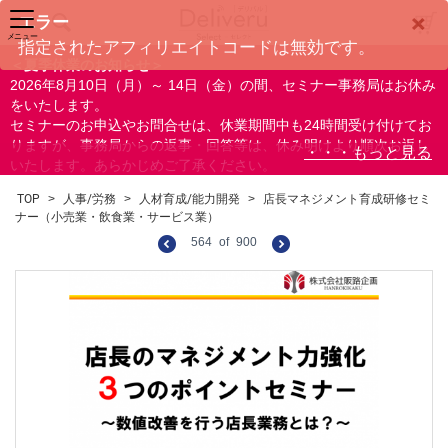
×
エラー
メニュー
指定されたアフィリエイトコードは無効です。
＜夏季休業のお知らせ＞
2026年8月10日（月）～ 14日（金）の間、セミナー事務局はお休み
をいたします。
セミナーのお申込やお問合せは、休業期間中も24時間受け付けてお
りますが、事務局からの返事・回答等は、休み明けより順次お返し
いたします。あらかじめご了承ください。
なお、視聴期間内のセミナーについては、通常通りご視聴を頂く事
TOP
>
人事/労務
>
人材育成/能力開発
>
店長マネジメント育成研修セミ
ができます。
ナー（小売業・飲食業・サービス業）
564
of
900