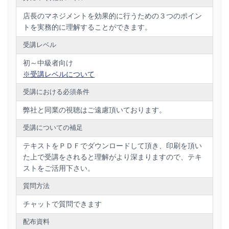
店長のマネジメントを効果的に行うための３つのポイン
トを実務的に理解することができます。
【弊社の店長研修セミナーの特徴】
受講レベル
弊社の店長研修セミナーのメリットは次の
初～中級者向け
通りとなります。
※受講レベルについて
～元店長の実体験から、間違いなく、店長
受講における必須条件
によって売上利益は変わります～
弊社と同業の視聴はご遠慮頂いております。
《最大のメリットは・・・》
受講についての補足
弊社の支援実績延べ300社以上のコンサルテ
テキストをＰＤＦでダウンロードして頂き、印刷を頂い
ィング実施先での成功要因・失敗要因を論理
た上で受講をされると理解がより深まりますので、テキ
的に分析し、その内容を教育し、汎用ができ
ストをご活用下さい。
る店長研修ということです。
質問方法
チャットで質問できます
✓ 店長が自店の売上利益の改善計画が立案
配布資料
できるようになる