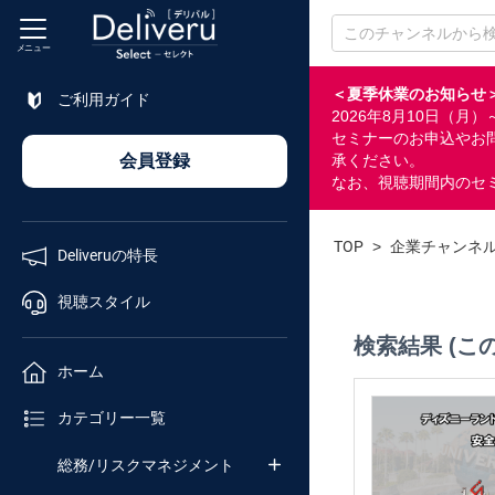
メニュー
＜夏季休業のお知らせ
ご利用ガイド
2026年8月10日（
特長
セミナーのお申込やお
会員登録
承ください。
なお、視聴期間内のセ
視聴
スタイル
TOP
>
企業チャンネ
Deliveruの特長
ホーム
視聴スタイル
検索結果 (こ
カテゴリ
ホーム
セミナー
カテゴリー一覧
番号検索
総務/リスクマネジメント