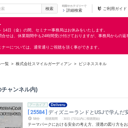
時期やカテゴリーで
検索
ご利用ガイド
詳細検索
＞
月）～ 14日（金）の間、セミナー事務局はお休みをいたします。
問合せは、休業期間中も24時間受け付けておりますが、事務局からの返
ミナーについては、通常通りご視聴を頂く事ができます。
ル一覧
>
株式会社スマイルガーディアン
>
ビジネススキル
のチャンネル内)
[ 25584 ]
ディズニーランドとUSJで学んだ
58分
視聴期間
:
30日 (7日以内に視聴開始)
テーマパークにおける安全の考え方、浸透の図り方をお