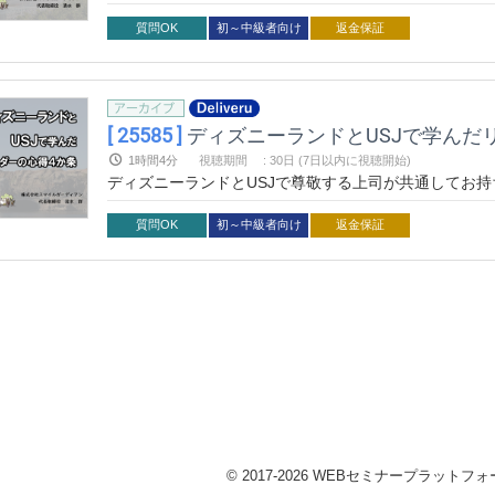
質問OK
初～中級者向け
返金保証
[ 25585 ]
ディズニーランドとUSJで学んだ
1時間4分
視聴期間
:
30日 (7日以内に視聴開始)
ディズニーランドとUSJで尊敬する上司が共通してお
質問OK
初～中級者向け
返金保証
© 2017-2026 WEBセミナープラットフォーム 