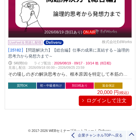
2026/08/19
(別日あり)
ON AIR
株式会社EdWorks
[ 25182 ]
【問題解決力】【総合編】仕事の成果に直結する～論理的
思考力から発想力まで～
5時間0分
ライブ配信
:
2026/08/19
·
09/17
·
10/14
他
(8日程)
見逃し配信
:
2026/09/18 00:00～
2026/09/25 23:59
その場しのぎの解決思考から、根本原因を特定して本筋の問題
を解決する思考に変え、長期的成果を生む問題解決力を習得
質問OK
初～中級者向け
別日程あり
返金保証
20,000
円
(税込)
ログインして注文
© 2017-2026 WEBセミナープラットフォーム Deliveru.
企業チャンネルTOPへ戻る