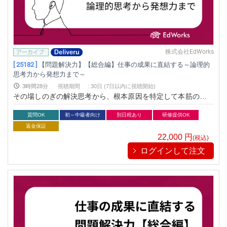
株式会社EdWorks
[ 25182 ]
【問題解決力】【総合編】仕事の成果に直結する～論理的
思考力から発想力まで～
3時間28分
視聴期間
:
30日 (7日以内に視聴開始)
その場しのぎの解決思考から、根本原因を特定して本筋の問題
を解決する思考に変え、長期的成果を生む問題解決力を習得
質問OK
初～中級者向け
別日程あり
研修提供OK
返金保証
22,000
円
(税込)
ログインして注文