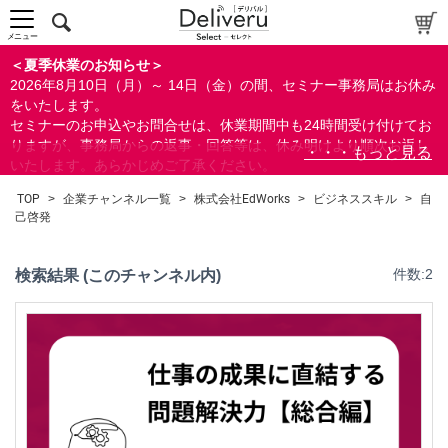
マネジメント/PMBOK
自己啓発
メニュー
すべて
＜夏季休業のお知らせ＞
2026年8月10日（月）～ 14日（金）の間、セミナー事務局はお休み
をいたします。
セミナーのお申込やお問合せは、休業期間中も24時間受け付けてお
りますが、事務局からの返事・回答等は、休み明けより順次お返し
検索
いたします。あらかじめご了承ください。
なお、視聴期間内のセミナーについては、通常通りご視聴を頂く事
TOP
>
企業チャンネル一覧
>
株式会社EdWorks
>
ビジネススキル
>
自
ができます。
閉じる
己啓発
検索結果 (このチャンネル内)
件数:2