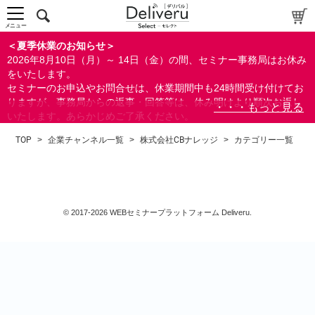
中～上級者向け
上級者向け
メニュー
すべての方向け
＜夏季休業のお知らせ＞
2026年8月10日（月）～ 14日（金）の間、セミナー事務局はお休み
配布資料
をいたします。
セミナーのお申込やお問合せは、休業期間中も24時間受け付けてお
指定しない
りますが、事務局からの返事・回答等は、休み明けより順次お返し
あり
いたします。あらかじめご了承ください。
なし
なお、視聴期間内のセミナーについては、通常通りご視聴を頂く事
TOP
>
企業チャンネル一覧
>
株式会社CBナレッジ
>
カテゴリー一覧
ができます。
研修の提供
指定しない
あり
© 2017-2026 WEBセミナープラットフォーム Deliveru.
カテゴリー
経営
会計(経理)/財務/税務
人事/労務
法務/契約/知財