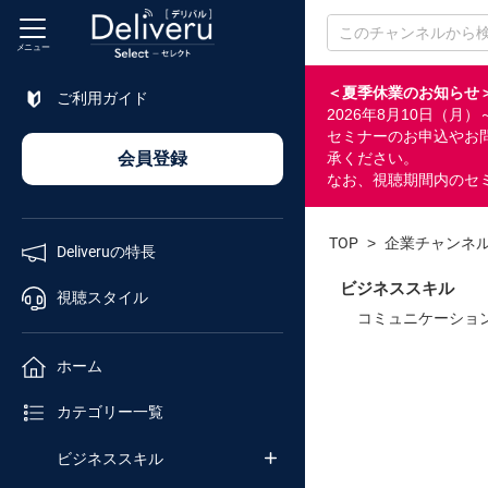
メニュー
＜夏季休業のお知らせ
ご利用ガイド
2026年8月10日（
特長
セミナーのお申込やお
会員登録
承ください。
なお、視聴期間内のセ
視聴
スタイル
TOP
>
企業チャンネ
Deliveruの特長
ホーム
ビジネススキル
視聴スタイル
コミュニケーショ
カテゴリ
ホーム
セミナー
カテゴリー一覧
番号検索
ビジネススキル