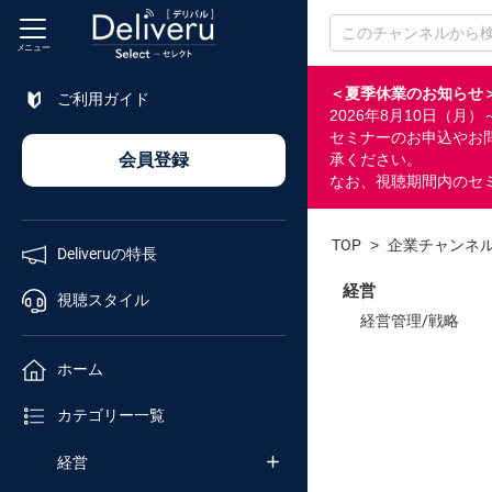
メニュー
＜夏季休業のお知らせ
ご利用ガイド
2026年8月10日（
特長
セミナーのお申込やお
会員登録
承ください。
なお、視聴期間内のセ
視聴
スタイル
TOP
>
企業チャンネ
Deliveruの特長
ホーム
経営
視聴スタイル
経営管理/戦略
カテゴリ
ホーム
セミナー
カテゴリー一覧
番号検索
経営