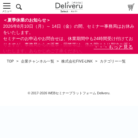
中～上級者向け
上級者向け
メニュー
すべての方向け
＜夏季休業のお知らせ＞
2026年8月10日（月）～ 14日（金）の間、セミナー事務局はお休み
配布資料
をいたします。
セミナーのお申込やお問合せは、休業期間中も24時間受け付けてお
指定しない
りますが、事務局からの返事・回答等は、休み明けより順次お返し
あり
いたします。あらかじめご了承ください。
なし
なお、視聴期間内のセミナーについては、通常通りご視聴を頂く事
TOP
>
企業チャンネル一覧
>
株式会社FIVE-LINK
>
カテゴリー一覧
ができます。
研修の提供
指定しない
あり
© 2017-2026 WEBセミナープラットフォーム Deliveru.
カテゴリー
経営
営業/マーケティング
ビジネススキル
すべて