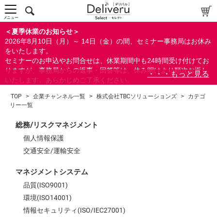
中～上級者向け
上級者向け
メニュー
すべての方向け
＜夏季休業のお知らせ＞
2026年8月10日（月）～ 14日（金）の間、セミナー事務局はお休み
配布資料
をいたします。
セミナーのお申込やお問合せは、休業期間中も24時間受け付けてお
指定しない
りますが、事務局からの返事・回答等は、休み明けより順次お返し
あり
いたします。あらかじめご了承ください。
なし
なお、視聴期間内のセミナーについては、通常通りご視聴を頂く事
TOP
>
企業チャンネル一覧
>
株式会社TBCソリューションズ
>
カテゴ
ができます。
リー一覧
研修の提供
指定しない
総務/リスクマネジメント
あり
個人情報保護
交通安全/運輸安全
カテゴリー
マネジメントシステム
経営
品質(ISO9001)
総務/リスクマネジメント
環境(ISO14001)
マネジメントシステム
情報セキュリティ(ISO/IEC27001)
品質