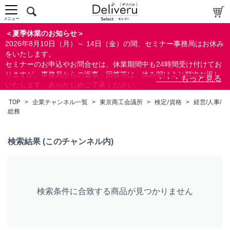
中～上級者向け
上級者向け
メニュー
すべての方向け
＜夏季休業のお知らせ＞
2026年8月10日（月）～ 14日（金）の間、セミナー事務局はお休み
配布資料
をいたします。
セミナーのお申込やお問合せは、休業期間中も24時間受け付けてお
指定しない
りますが、事務局からの返事・回答等は、休み明けより順次お返し
あり
いたします。あらかじめご了承ください。
なし
なお、視聴期間内のセミナーについては、通常通りご視聴を頂く事
TOP
>
企業チャンネル一覧
>
東京商工会議所
>
検定/資格
>
経営/人事/
ができます。
総務
研修の提供
指定しない
検索結果 (このチャンネル内)
あり
カテゴリー
経営
検索条件に合致する商品が見つかりません
法務/契約/知財
ビジネススキル
検定/資格