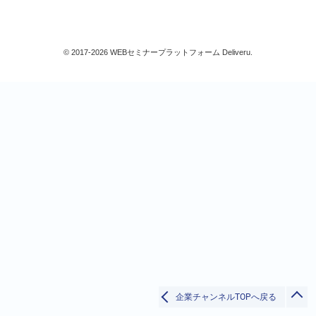
基礎教育/ベーシックスキル
経営/人事/総務
法務/知識
© 2017-2026 WEBセミナープラットフォーム Deliveru.
環境/農業/生物
すべて
検索
閉じる
企業チャンネルTOPへ戻る