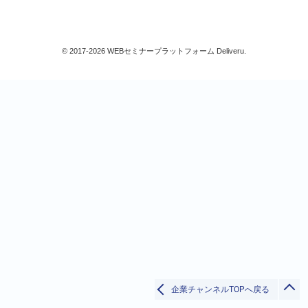
監査
IFRS(国際財務報告基準)
すべて
© 2017-2026 WEBセミナープラットフォーム Deliveru.
検索
閉じる
企業チャンネルTOPへ戻る