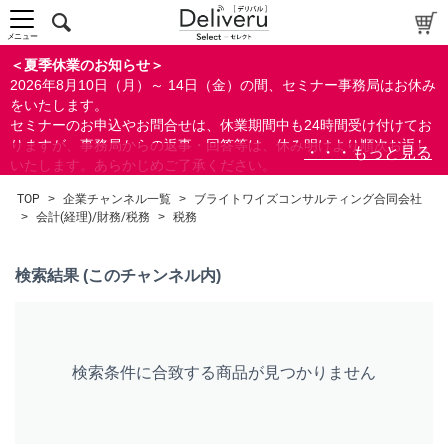
中～上級者向け
上級者向け
メニュー
すべての方向け
＜夏季休業のお知らせ＞
2026年8月10日（月）～ 14日（金）の間、セミナー事務局はお休み
配布資料
をいたします。
セミナーのお申込やお問合せは、休業期間中も24時間受け付けてお
指定しない
りますが、事務局からの返事・回答等は、休み明けより順次お返し
あり
いたします。あらかじめご了承ください。
なし
なお、視聴期間内のセミナーについては、通常通りご視聴を頂く事
TOP
>
企業チャンネル一覧
>
ブライトワイズコンサルティング合同会社
ができます。
>
会計(経理)/財務/税務
>
税務
研修の提供
指定しない
検索結果 (このチャンネル内)
あり
カテゴリー
経営
検索条件に合致する商品が見つかりません
会計(経理)/財務/税務
会計(経理)/財務
税務