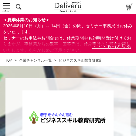
メニュー
＜夏季休業のお知らせ＞
2026年8月10日（月）～ 14日（金）の間、セミナー事務局はお休み
をいたします。
セミナーのお申込やお問合せは、休業期間中も24時間受け付けてお
りますが、事務局からの返事・回答等は、休み明けより順次お返し
いたします。あらかじめご了承ください。
なお、視聴期間内のセミナーについては、通常通りご視聴を頂く事
TOP
>
企業チャンネル一覧
>
ビジネススキル教育研究所
ができます。