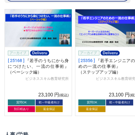
[ 25168 ]
『若手のうちにから身
[ 25356 ]
『若手エンジニアの
につけたい、一流の仕事術』
めの一流の仕事術
（ベーシック編）
（ステップアップ編）
ビジネススキル教育研究所
ビジネススキル教育研
23,100
円
23,100
円
(税込)
(税
質問OK
初～中級者向け
質問OK
初～中級者向け
別日程あり
返金保証
返金保証
人事/労務