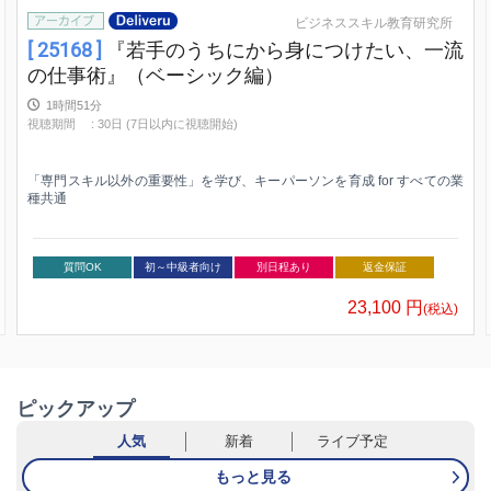
ビジネススキル教育研究所
[ 25168 ]
『若手のうちにから身につけたい、一流
の仕事術』（ベーシック編）
1時間51分
視聴期間
:
30日 (7日以内に視聴開始)
「専門スキル以外の重要性」を学び、キーパーソンを育成 for すべての業
種共通
質問OK
初～中級者向け
別日程あり
返金保証
23,100
円
(税込)
ピックアップ
人気
新着
ライブ予定
もっと見る