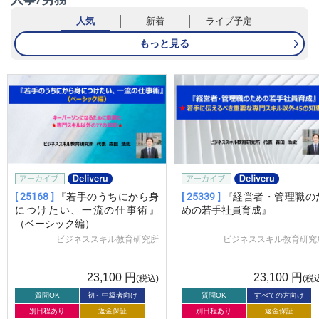
人気
新着
ライブ予定
もっと見る
[ 25168 ]
『若手のうちにから身
[ 25339 ]
『経営者・管理職の
につけたい、一流の仕事術』
めの若手社員育成』
（ベーシック編）
ビジネススキル教育研究所
ビジネススキル教育研究
23,100
円
23,100
円
(税込)
(税
質問OK
初～中級者向け
質問OK
すべての方向け
別日程あり
返金保証
別日程あり
返金保証