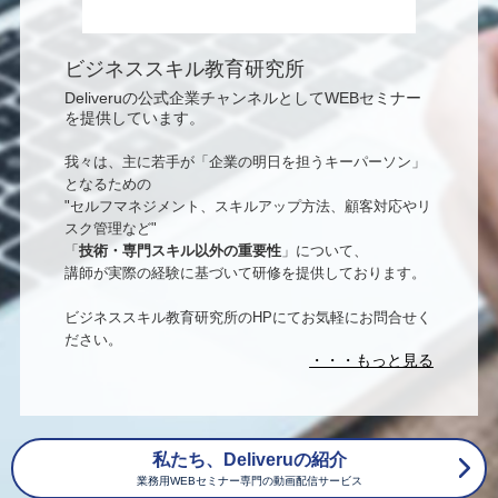
ビジネススキル教育研究所
Deliveruの公式企業チャンネルとしてWEBセミナー
を提供しています。
我々は、主に若手が
「企業の明日を担うキーパーソン」
となるための
"セルフマネジメント、スキルアップ方法、顧客対応やリ
スク管理など"
「
技術・
専門スキル
以外の重要性
」について、
講師が実際の経験に基づいて研修を提供しております。
ビジネススキル教育研究所のHPにてお気軽にお問合せく
ださい。
https://bizskill-edu.com/
私たち、Deliveruの紹介
業務用WEBセミナー専門の動画配信サービス