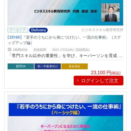
ビジネススキル教育研究所
[ 25169 ]
『若手のうちにから身につけたい、一流の仕事術』（ステ
ップアップ編）
1時間43分
視聴期間
:
30日 (7日以内に視聴開始)
「専門スキル以外の重要性」を学び、キーパーソンを育成 for
すべての業種共通
質問OK
初～中級者向け
返金保証
23,100
円
(税込)
ログインして注文