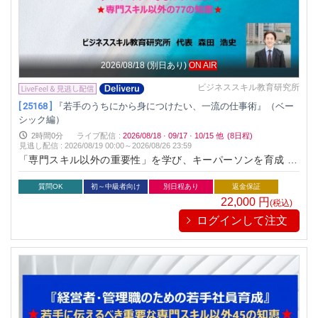
2026/08/18
(別日あり)
ON AIR
ビジネススキル教育研究所
[ 25168 ]
『若手のうちにから身につけたい、一流の仕事術』（ベー
シック編）
2時間0分
ライブ配信
:
2026/08/18
·
09/17
·
10/15
他
(8日程)
見逃し配信
:
2026/08/19 00:00～
2026/08/26 23:59
「専門スキル以外の重要性」を学び、キーパーソンを育成 for
すべての業種共通
質問OK
初～中級者向け
別日程あり
返金保証
22,000
円
(税込)
ログインして注文