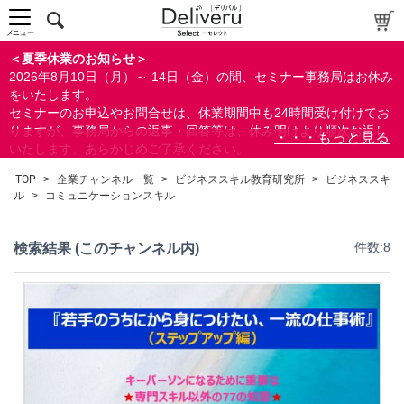
メニュー
＜夏季休業のお知らせ＞
2026年8月10日（月）～ 14日（金）の間、セミナー事務局はお休み
をいたします。
セミナーのお申込やお問合せは、休業期間中も24時間受け付けてお
りますが、事務局からの返事・回答等は、休み明けより順次お返し
いたします。あらかじめご了承ください。
なお、視聴期間内のセミナーについては、通常通りご視聴を頂く事
TOP
>
企業チャンネル一覧
>
ビジネススキル教育研究所
>
ビジネススキ
ができます。
ル
>
コミュニケーションスキル
検索結果 (このチャンネル内)
件数:8