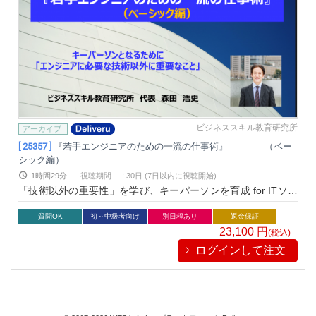
ビジネススキル教育研究所
[ 25357 ]
『若手エンジニアのための一流の仕事術』 （ベー
シック編）
1時間29分
視聴期間
:
30日 (7日以内に視聴開始)
「技術以外の重要性」を学び、キーパーソンを育成 for ITソフ
トウェア・ハードウェアエンジニア（設計・開発者）
質問OK
初～中級者向け
別日程あり
返金保証
23,100
円
(税込)
ログインして注文