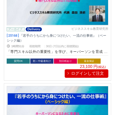
ビジネススキル教育研究所
[ 25168 ]
『若手のうちにから身につけたい、一流の仕事術』（ベー
シック編）
1時間51分
視聴期間
:
30日 (7日以内に視聴開始)
「専門スキル以外の重要性」を学び、キーパーソンを育成 for
すべての業種共通
質問OK
初～中級者向け
別日程あり
返金保証
23,100
円
(税込)
ログインして注文