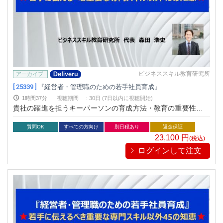
ビジネススキル教育研究所
[ 25339 ]
『経営者・管理職のための若手社員育成』
1時間37分
視聴期間
:
30日 (7日以内に視聴開始)
貴社の躍進を担うキーパーソンの育成方法・教育の重要性を習
得
質問OK
すべての方向け
別日程あり
返金保証
23,100
円
(税込)
ログインして注文