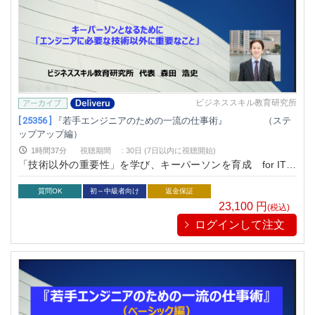
ビジネススキル教育研究所
[ 25356 ]
『若手エンジニアのための一流の仕事術』 （ステ
ップアップ編）
1時間37分
視聴期間
:
30日 (7日以内に視聴開始)
「技術以外の重要性」を学び、キーパーソンを育成 for ITソ
フトウェア・ハードウェアエンジニア（設計・開発者）
質問OK
初～中級者向け
返金保証
23,100
円
(税込)
ログインして注文