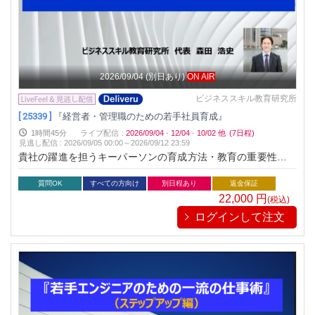
2026/09/04
(別日あり)
ON AIR
ビジネススキル教育研究所
[ 25339 ]
『経営者・管理職のための若手社員育成』
1時間45分
ライブ配信
:
2026/09/04
·
12/04
·
10/02
他
(7日程)
見逃し配信
:
2026/09/05 00:00～
2026/09/12 23:59
貴社の躍進を担うキーパーソンの育成方法・教育の重要性を習
得
質問OK
すべての方向け
別日程あり
返金保証
22,000
円
(税込)
ログインして注文