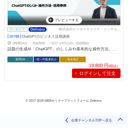
IT
IoT
プレビューする
AI/ビッグデータ
株式会社ビジネスキャリア・コンサルテ
検定/資格
ィング
[ 26188 ]
ChatGPTのビジネス活用講座
リベラル/アーツ(教養)
2時間24分
視聴期間
:
60日 (14日以内に視聴開始)
すべて
話題の生成AI「ChatGPT」のしくみや基本的な操作方法、業務
活用の実例をご紹介する講座です。実際の画面をご覧いただき
ながら、プロンプト（指示文）の入力、回答生成、追加指示の
質問OK
初～中級者向け
返金保証
流れをご説明いたします。
19,800
円
(税込)
検索
ログインして注文
閉じる
© 2017-2026 WEBセミナープラットフォーム Deliveru.
企業チャンネルTOPへ戻る