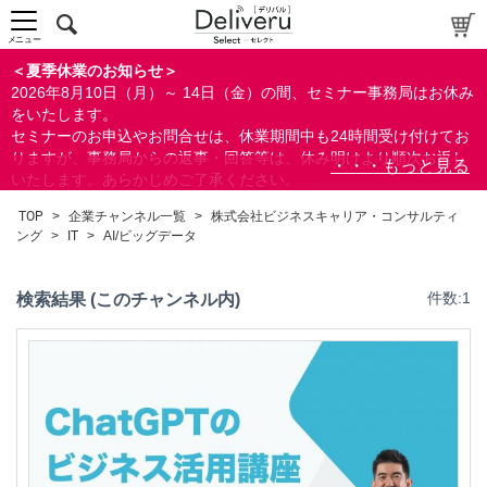
中～上級者向け
上級者向け
メニュー
すべての方向け
＜夏季休業のお知らせ＞
2026年8月10日（月）～ 14日（金）の間、セミナー事務局はお休み
配布資料
をいたします。
セミナーのお申込やお問合せは、休業期間中も24時間受け付けてお
指定しない
りますが、事務局からの返事・回答等は、休み明けより順次お返し
あり
いたします。あらかじめご了承ください。
なし
なお、視聴期間内のセミナーについては、通常通りご視聴を頂く事
TOP
>
企業チャンネル一覧
>
株式会社ビジネスキャリア・コンサルティ
ができます。
ング
>
IT
>
AI/ビッグデータ
研修の提供
指定しない
検索結果 (このチャンネル内)
件数:1
あり
カテゴリー
経営
人事/労務
営業/マーケティング
ビジネススキル